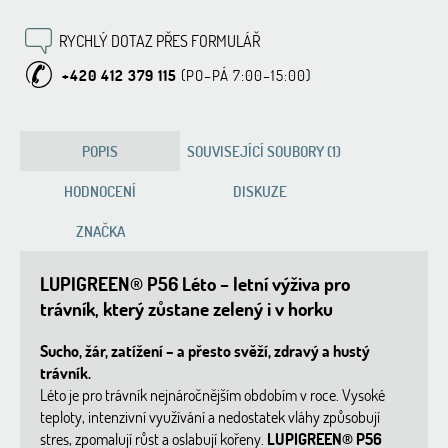
RYCHLÝ DOTAZ PŘES FORMULÁŘ
+420 412 379 115
POPIS
SOUVISEJÍCÍ SOUBORY (1)
HODNOCENÍ
DISKUZE
ZNAČKA
LUPIGREEN® P56 Léto – letní výživa pro
trávník, který zůstane zelený i v horku
Sucho, žár, zatížení – a přesto svěží, zdravý a hustý
trávník.
Léto je pro trávník nejnáročnějším obdobím v roce. Vysoké
teploty, intenzivní využívání a nedostatek vláhy způsobují
stres, zpomalují růst a oslabují kořeny.
LUPIGREEN® P56