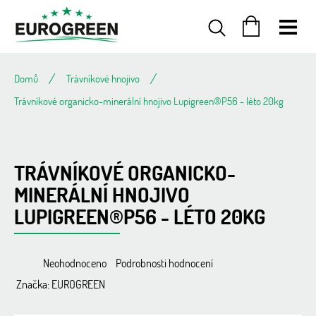
Přejít
na
obsah
NÁKUPNÍ
KOŠÍK
Domů
Trávníkové hnojivo
Trávníkové organicko-minerální hnojivo Lupigreen®P56 - léto 20kg
TRÁVNÍKOVÉ ORGANICKO-
MINERÁLNÍ HNOJIVO
LUPIGREEN®P56 - LÉTO 20KG
Průměrné
Neohodnoceno
Podrobnosti hodnocení
hodnocení
Značka:
EUROGREEN
produktu