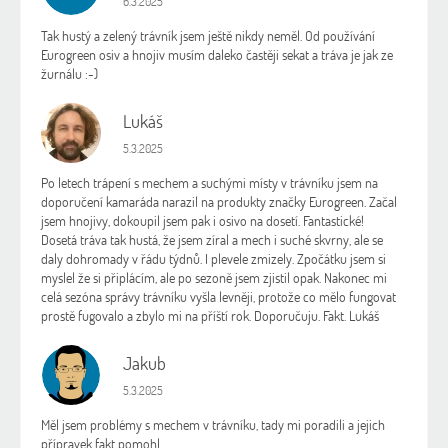
6.3.2025
Tak hustý a zelený trávník jsem ještě nikdy neměl. Od používání
Eurogreen osiv a hnojiv musím daleko častěji sekat a tráva je jak ze
žurnálu :-)
Lukáš
L
Hodnocení obchodu je 5 z 5 hvězdiček.
5.3.2025
Po letech trápení s mechem a suchými místy v trávníku jsem na
doporučení kamaráda narazil na produkty značky Eurogreen. Začal
jsem hnojivy, dokoupil jsem pak i osivo na dosetí. Fantastické!
Dosetá tráva tak hustá, že jsem zíral a mech i suché skvrny, ale se
daly dohromady v řádu týdnů. I plevele zmizely. Zpočátku jsem si
myslel že si připlácím, ale po sezoně jsem zjistil opak. Nakonec mi
celá sezóna správy trávníku vyšla levněji, protože co mělo fungovat
prostě fugovalo a zbylo mi na příští rok. Doporučuju. Fakt. Lukáš
Jakub
J
Hodnocení obchodu je 5 z 5 hvězdiček.
5.3.2025
Měl jsem problémy s mechem v trávníku, tady mi poradili a jejich
přípravek fakt pomohl.