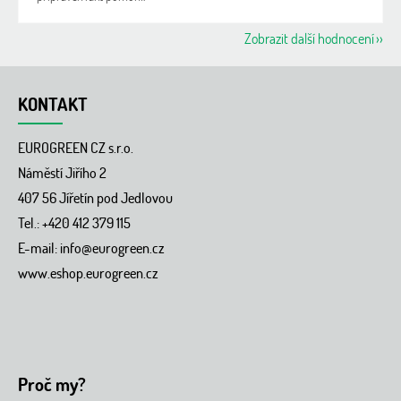
Zobrazit další hodnocení
Z
á
KONTAKT
p
a
EUROGREEN CZ s.r.o.
t
í
Náměstí Jiřího 2
407 56 Jířetín pod Jedlovou
Tel.: +420 412 379 115
E-mail:
info@eurogreen.cz
www.eshop.eurogreen.cz
Proč my?