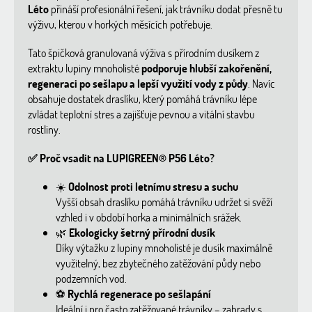
Léto
přináší profesionální řešení, jak trávníku dodat přesně tu
výživu, kterou v horkých měsících potřebuje.
Tato špičková granulovaná výživa s přírodním dusíkem z
extraktu lupiny mnoholisté
podporuje hlubší zakořenění,
regeneraci po sešlapu a lepší využití vody z půdy
. Navíc
obsahuje dostatek draslíku, který pomáhá trávníku lépe
zvládat teplotní stres a zajišťuje pevnou a vitální stavbu
rostliny.
✅
Proč vsadit na LUPIGREEN® P56 Léto?
☀️
Odolnost proti letnímu stresu a suchu
Vyšší obsah draslíku pomáhá trávníku udržet si svěží
vzhled i v období horka a minimálních srážek.
🌿
Ekologicky šetrný přírodní dusík
Díky výtažku z lupiny mnoholisté je dusík maximálně
využitelný, bez zbytečného zatěžování půdy nebo
podzemních vod.
⚽
Rychlá regenerace po sešlapání
Ideální i pro často zatěžované trávníky – zahrady s