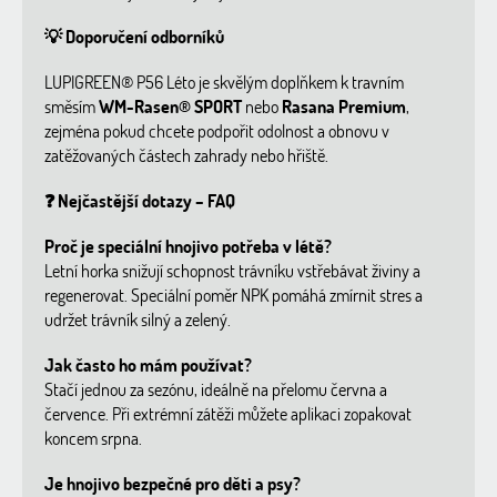
💡
Doporučení odborníků
LUPIGREEN® P56 Léto je skvělým doplňkem k travním
směsím
WM-Rasen® SPORT
nebo
Rasana Premium
,
zejména pokud chcete podpořit odolnost a obnovu v
zatěžovaných částech zahrady nebo hřiště.
❓
Nejčastější dotazy – FAQ
Proč je speciální hnojivo potřeba v létě?
Letní horka snižují schopnost trávníku vstřebávat živiny a
regenerovat. Speciální poměr NPK pomáhá zmírnit stres a
udržet trávník silný a zelený.
Jak často ho mám používat?
Stačí jednou za sezónu, ideálně na přelomu června a
července. Při extrémní zátěži můžete aplikaci zopakovat
koncem srpna.
Je hnojivo bezpečné pro děti a psy?