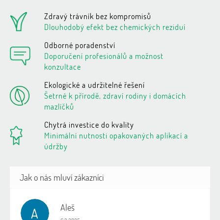
Zdravý trávník bez kompromisů
Dlouhodobý efekt bez chemických reziduí
Odborné poradenství
Doporučení profesionálů a možnost
konzultace
Ekologické a udržitelné řešení
Šetrné k přírodě, zdraví rodiny i domácích
mazlíčků
Chytrá investice do kvality
Minimální nutnosti opakovaných aplikací a
údržby
Aleš
A
Hodnocení obchodu je 5 z 5 hvězdiček.