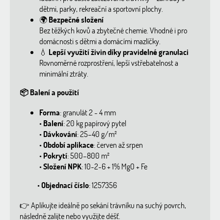
dětmi, parky, rekreační a sportovní plochy.
🌍
Bezpečné složení
Bez těžkých kovů a zbytečné chemie. Vhodné i pro
domácnosti s dětmi a domácími mazlíčky.
💧
Lepší využití živin díky pravidelné granulaci
Rovnoměrné rozprostření, lepší vstřebatelnost a
minimální ztráty.
📦
Balení a použití
Forma
: granulát 2 - 4 mm
•
Balení
: 20 kg papírový pytel
•
Dávkování
: 25–40 g/m²
•
Období aplikace
: červen až srpen
•
Pokrytí
: 500–800 m²
•
Složení NPK
: 10-2-6 + 1% MgO + Fe
•
Objednací číslo
: 1257356
👉
Aplikujte ideálně po sekání trávníku na suchý povrch,
následně zalijte nebo využijte déšť.