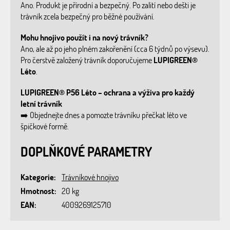
Ano. Produkt je přírodní a bezpečný. Po zalití nebo dešti je
trávník zcela bezpečný pro běžné používání.
Mohu hnojivo použít i na nový trávník?
Ano, ale až po jeho plném zakořenění (cca 6 týdnů po výsevu).
Pro čerstvě založený trávník doporučujeme
LUPIGREEN®
Léto
.
LUPIGREEN® P56 Léto – ochrana a výživa pro každý
letní trávník
➡️
Objednejte dnes a pomozte trávníku přečkat léto ve
špičkové formě.
DOPLŇKOVÉ PARAMETRY
Kategorie
:
Trávníkové hnojivo
Hmotnost
:
20 kg
EAN
:
4009269125710