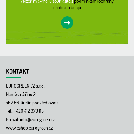
Vložením e-mailu souhlasíte s
podmínkami ochrany
y
v
osobních údajů
ý
p
i
s
u
KONTAKT
EUROGREEN CZ s.r.o.
Náměstí Jiřího 2
407 56 Jířetín pod Jedlovou
Tel.: +420 412 379 115
E-mail:
info@eurogreen.cz
www.eshop.eurogreen.cz