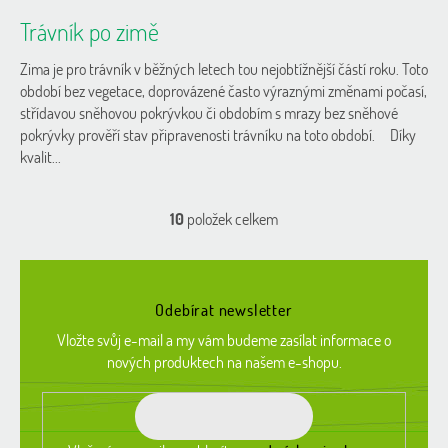
Trávník po zimě
Zima je pro trávník v běžných letech tou nejobtížnější částí roku. Toto
období bez vegetace, doprovázené často výraznými změnami počasí,
střídavou sněhovou pokrývkou či obdobím s mrazy bez sněhové
pokrývky prověří stav připravenosti trávníku na toto období. Díky
kvalit...
10
položek celkem
O
v
l
Z
á
á
d
Odebírat newsletter
p
a
a
c
Vložte svůj e-mail a my vám budeme zasílat informace o
t
í
nových produktech na našem e-shopu.
í
p
r
v
k