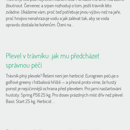
s
žloutnout. Červenec a srpen rozhodují o tom, jestli trávník léto
č
zvládne. Ukážeme vám, proč teď potřebuje jinou výživu než na jaře,
l
proč hnojivo nenahrazuje vodu a jak zalévat tak, aby se voda
á
opravdu dostala ke kořenům. Čtení na...
n
k
ů
Plevel v trávníku: jak mu předcházet
správnou péčí
Trávník plný plevele? Řešení není jen herbicid. Eurogreen pečuje o
golfové greeny i fotbalová hřiště — a přesně proto víme, že hustý
porost je nejúčinnější ochrana před plevelem. Pro jarní nastartování
hustoty: Spring P56 25 kg. Pro dosev prázdných míst dřív než plevel:
Basic Start 25 kg. Herbicid ...