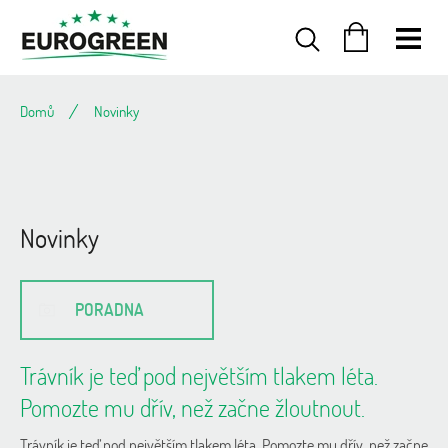
Přejít
na
obsah
NÁKUPNÍ
KOŠÍK
Domů
Novinky
Novinky
PORADNA
V
Trávník je teď pod největším tlakem léta.
ý
Pomozte mu dřív, než začne žloutnout.
p
i
Trávník je teď pod největším tlakem léta. Pomozte mu dřív, než začne