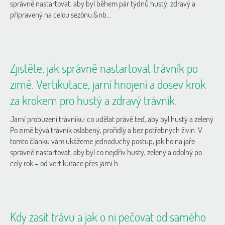
správně nastartovat, aby byl během pár týdnů hustý, zdravý a
připravený na celou sezónu.&nb...
Zjistěte, jak správně nastartovat trávník po
zimě. Vertikutace, jarní hnojení a dosev krok
za krokem pro hustý a zdravý trávník.
Jarní probuzení trávníku: co udělat právě teď, aby byl hustý a zelený
Po zimě bývá trávník oslabený, prořídlý a bez potřebných živin. V
tomto článku vám ukážeme jednoduchý postup, jak ho na jaře
správně nastartovat, aby byl co nejdřív hustý, zelený a odolný po
celý rok – od vertikutace přes jarní h...
Kdy zasít trávu a jak o ni pečovat od samého