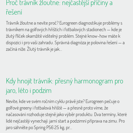
Proč trávník žloutne: nejčastější příčiny a
řešení
Trávník žloutne a nevíte proč? Eurogreen diagnostikuje problémy s
trávníkem na golfových hřištích i fotbalových stadionech — kde je
žlutý flíček okamžitě viditelný problém. Stejné know-how máte k
dispozici i pro vaši zahradu. Správná diagnóza je polovina řešení — a
začíná níže. Žlutý trávník je jak...
Kdy hnojit trávník: přesný harmonogram pro
jaro, léto i podzim
Nevíte, kde ve svém ročním cyklu právě jste? Eurogreen pečuje o
golfové greeny i fotbalová hřiště — a přesně proto víme, že
načasování rozhoduje stejně jako výběr produktu. Dva termíny, které
lidé nejčastěji vynechají: jarní start a podzimní příprava na zimu. Pro
jaro sáhněte po Spring P56 25 kg, pr...