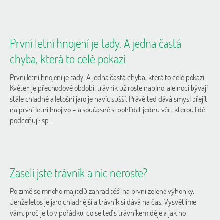
První letní hnojení je tady. A jedna častá
chyba, která to celé pokazí.
První letní hnojení je tady. A jedna častá chyba, která to celé pokazí.
Květen je přechodové období: trávník už roste naplno, ale noci bývají
stále chladné a letošní jaro je navíc sušší. Právě teď dává smysl přejít
na první letní hnojivo – a současně si pohlídat jednu věc, kterou lidé
podceňují: sp...
Zaseli jste trávník a nic neroste?
Po zimě se mnoho majitelů zahrad těší na první zelené výhonky.
Jenže letos je jaro chladnější a trávník si dává na čas. Vysvětlíme
vám, proč je to v pořádku, co se teď s trávníkem děje a jak ho