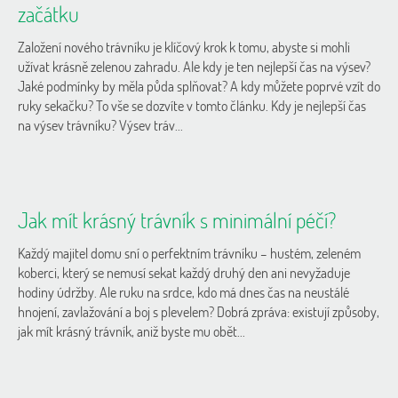
začátku
Založení nového trávníku je klíčový krok k tomu, abyste si mohli
užívat krásně zelenou zahradu. Ale kdy je ten nejlepší čas na výsev?
Jaké podmínky by měla půda splňovat? A kdy můžete poprvé vzít do
ruky sekačku? To vše se dozvíte v tomto článku. Kdy je nejlepší čas
na výsev trávníku? Výsev tráv...
Jak mít krásný trávník s minimální péčí?
Každý majitel domu sní o perfektním trávníku – hustém, zeleném
koberci, který se nemusí sekat každý druhý den ani nevyžaduje
hodiny údržby. Ale ruku na srdce, kdo má dnes čas na neustálé
hnojení, zavlažování a boj s plevelem? Dobrá zpráva: existují způsoby,
jak mít krásný trávník, aniž byste mu obět...