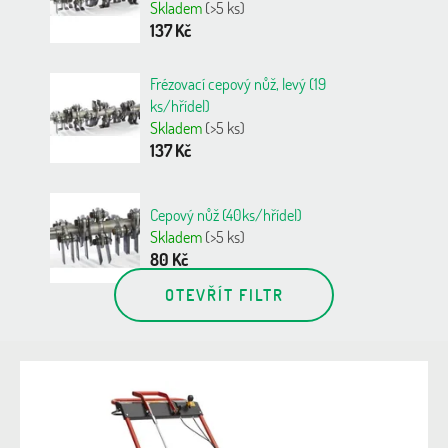
Skladem
(>5 ks)
137 Kč
Frézovací cepový nůž, levý (19
ks/hřídel)
Skladem
(>5 ks)
137 Kč
Cepový nůž (40ks/hřídel)
Skladem
(>5 ks)
80 Kč
OTEVŘÍT FILTR
V
ý
p
i
s
p
r