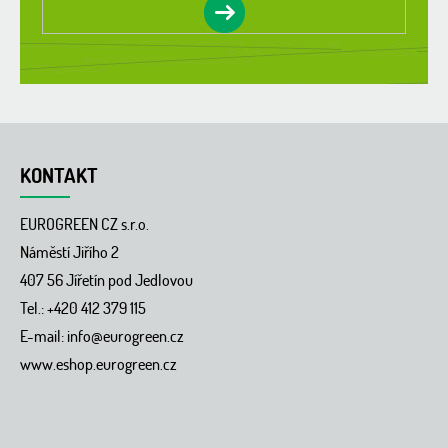
KONTAKT
EUROGREEN CZ s.r.o.
Náměstí Jiřího 2
407 56 Jířetín pod Jedlovou
Tel.: +420 412 379 115
E-mail:
info@eurogreen.cz
www.eshop.eurogreen.cz