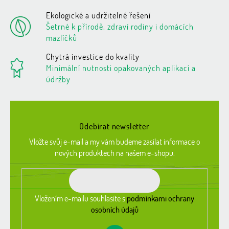
r
v
Ekologické a udržitelné řešení
k
Šetrné k přírodě, zdraví rodiny i domácích
y
mazlíčků
v
ý
Chytrá investice do kvality
p
Minimální nutnosti opakovaných aplikací a
i
údržby
s
u
Z
á
Odebírat newsletter
p
a
Vložte svůj e-mail a my vám budeme zasílat informace o
t
nových produktech na našem e-shopu.
í
Vložením e-mailu souhlasíte s
podmínkami ochrany
osobních údajů