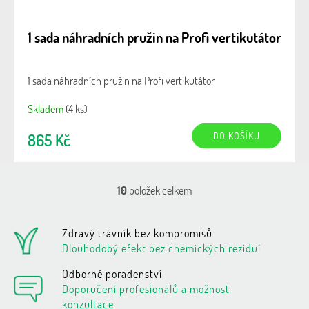
1 sada náhradních pružin na Profi vertikutátor
1 sada náhradních pružin na Profi vertikutátor
Skladem
(4 ks)
DO KOŠÍKU
865 Kč
10
položek celkem
O
v
l
Zdravý trávník bez kompromisů
á
d
Dlouhodobý efekt bez chemických reziduí
a
c
Odborné poradenství
í
Doporučení profesionálů a možnost
p
konzultace