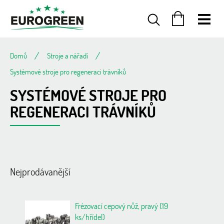
Přejít
na
obsah
NÁKUPNÍ
KOŠÍK
Domů
Stroje a nářadí
Systémové stroje pro regeneraci trávníků
SYSTÉMOVÉ STROJE PRO
REGENERACI TRÁVNÍKŮ
Nejprodávanější
Frézovací cepový nůž, pravý (19
ks/hřídel)