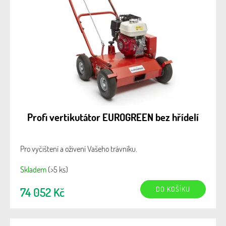
o
d
u
k
t
ů
Profi vertikutátor EUROGREEN bez hřídelí
Pro vyčištení a oživení Vašeho trávníku.
Skladem
(>5 ks)
DO KOŠÍKU
74 052 Kč