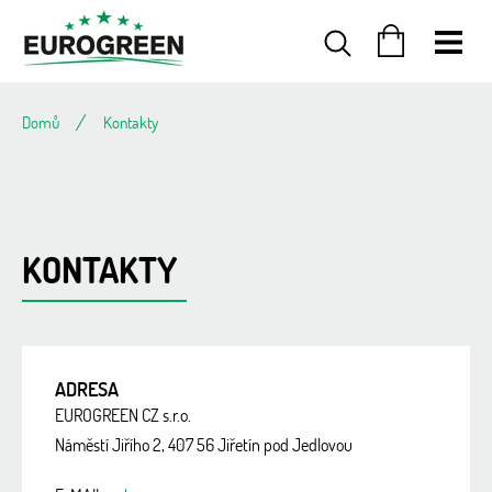
Přejít
na
obsah
NÁKUPNÍ
KOŠÍK
Domů
Kontakty
KONTAKTY
ADRESA
EUROGREEN CZ s.r.o.
Náměstí Jiřího 2, 407 56 Jiřetín pod Jedlovou