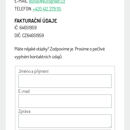
E-MAIL:
eshop@eurogreen.cz
TELEFON:
+420 412 379 115
FAKTURAČNÍ ÚDAJE
IČ: 64651959
DIČ: CZ64651959
Máte nějaké otázky? Zodpovíme je. Prosíme o pečlivé
vyplnění kontaktních údajů.
Jméno a příjmení
E-mail
Zpráva