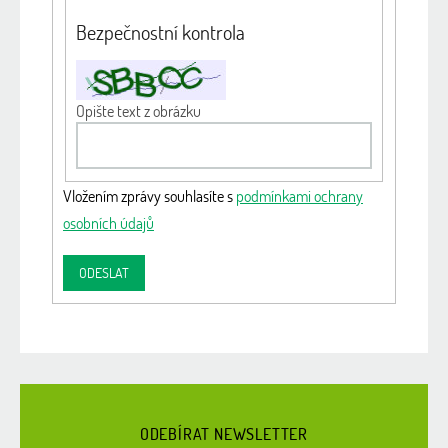
Bezpečnostní kontrola
Opište text z obrázku
Vložením zprávy souhlasíte s
podmínkami ochrany
osobních údajů
ODESLAT
Z
á
ODEBÍRAT NEWSLETTER
p