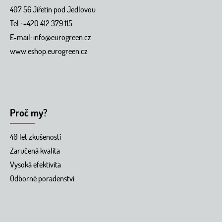
407 56 Jířetín pod Jedlovou
Tel.: +420 412 379 115
E-mail:
info@eurogreen.cz
www.eshop.eurogreen.cz
Proč my?
40 let zkušeností
Zaručená kvalita
Vysoká efektivita
Odborné poradenství