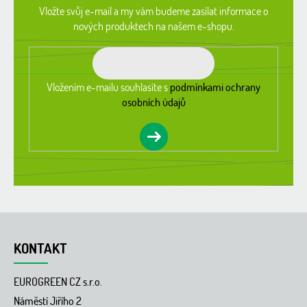
a
Vložte svůj e-mail a my vám budeme zasílat informace o
t
nových produktech na našem e-shopu.
í
Vložením e-mailu souhlasíte s
podmínkami ochrany
osobních údajů
KONTAKT
EUROGREEN CZ s.r.o.
Náměstí Jiřího 2