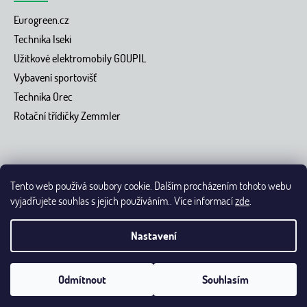
Eurogreen.cz
Technika Iseki
Užitkové elektromobily GOUPIL
Vybavení sportovišť
Technika Orec
Rotační třídičky Zemmler
Tento web používá soubory cookie. Dalším procházením tohoto webu
vyjadřujete souhlas s jejich používáním.. Více informací
zde
.
Vytvořil Shoptet
Nastavení
Copyright 2026 Eurogreen.cz - přes 40 let se staráme o dokonalé
trávníky.
Upravit nastavení cookies
Grafický návrh nakódoval
Odmítnout
Souhlasím
Shoptak.cz