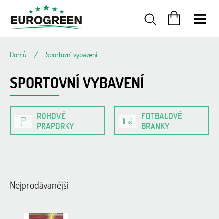
Přejít
na
obsah
NÁKUPNÍ
KOŠÍK
Domů
Sportovní vybavení
SPORTOVNÍ VYBAVENÍ
ROHOVÉ
FOTBALOVÉ
PRAPORKY
BRANKY
Nejprodávanější