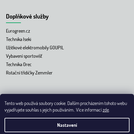
Doplňkové služby
Eurogreen.cz
Technika Iseki
Užitkové elektromobily GOUPIL
Vybavení sportovišť
Technika Orec
Rotační třídičky Zemmler
Tento web používá soubory cookie. Dalším procházením tohoto webu
vyjadřujete souhlas s jejich používáním.. Více informací
zde
.
Vytvořil Shoptet
Nastavení
Copyright 2026 Eurogreen.cz - přes 40 let se staráme o dokonalé