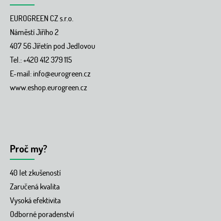
EUROGREEN CZ s.r.o.
Náměstí Jiřího 2
407 56 Jířetín pod Jedlovou
Tel.: +420 412 379 115
E-mail:
info@eurogreen.cz
www.eshop.eurogreen.cz
Proč my?
40 let zkušeností
Zaručená kvalita
Vysoká efektivita
Odborné poradenství