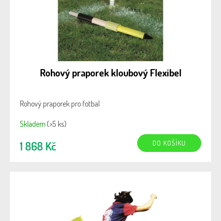
t
ů
Rohový praporek kloubový Flexibel
Rohový praporek pro fotbal
Skladem
(>5 ks)
DO KOŠÍKU
1 868 Kč