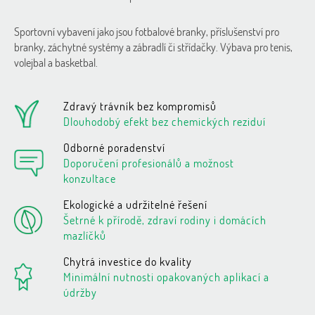
O
v
l
Sportovní vybavení jako jsou fotbalové branky, příslušenství pro
á
branky, záchytné systémy a zábradlí či střídačky. Výbava pro tenis,
d
volejbal a basketbal.
a
c
í
Zdravý trávník bez kompromisů
p
r
Dlouhodobý efekt bez chemických reziduí
v
k
Odborné poradenství
y
Doporučení profesionálů a možnost
v
konzultace
ý
p
Ekologické a udržitelné řešení
i
Šetrné k přírodě, zdraví rodiny i domácích
s
mazlíčků
u
Chytrá investice do kvality
Minimální nutnosti opakovaných aplikací a
údržby