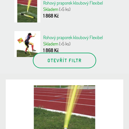
Rohový praporek kloubový Flexibel
Skladem
(>5 ks)
1 868 Kč
Rohový praporek kloubový Flexibel
Skladem
(>5 ks)
1 868 Kč
OTEVŘÍT FILTR
V
ý
p
i
s
p
r
o
d
u
k