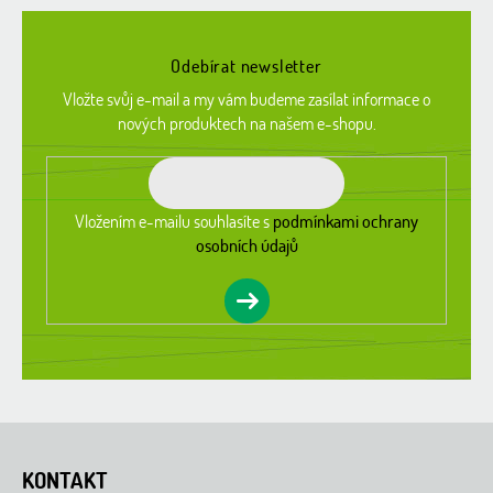
Z
á
Odebírat newsletter
p
a
Vložte svůj e-mail a my vám budeme zasílat informace o
t
nových produktech na našem e-shopu.
í
Vložením e-mailu souhlasíte s
podmínkami ochrany
osobních údajů
KONTAKT