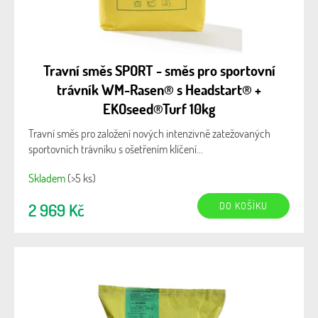
Travní směs SPORT - směs pro sportovní
trávník WM-Rasen® s Headstart® +
EKOseed®Turf 10kg
Travní směs pro založení nových intenzivně zatežovaných
sportovních trávníku s ošetřením klíčení...
Skladem
(>5 ks)
DO KOŠÍKU
2 969 Kč