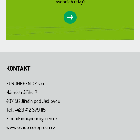
osobních údajů
KONTAKT
EUROGREEN CZ s.r.o.
Náměstí Jiřího 2
407 56 Jířetín pod Jedlovou
Tel.: +420 412 379 115
E-mail:
info@eurogreen.cz
www.eshop.eurogreen.cz