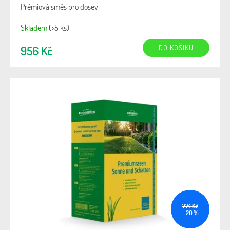
Prémiová směs pro dosev
Skladem
(>5 ks)
DO KOŠÍKU
956 Kč
774 Kč
–20 %