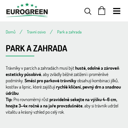
Přejít
na
obsah
NÁKUPNÍ
KOŠÍK
Domů
Travní osivo
Park a zahrada
PARK A ZAHRADA
Trávníky v parcích a zahradách musí být
husté, odolné a zároveň
esteticky působivé
, aby zvládly běžné zatížení i proměnlivé
podmínky.
Směsi pro parkové trávníky
obsahují kombinaci jílků,
kostřav a lipnic, které zajišťují
rychlé klíčení, pevný drn a snadnou
údržbu
.
Tip:
Pro rovnoměrný růst
pravidelně sekejte na výšku 4–6 cm,
hnojte 3–4x ročně a na jaře provzdušněte
, aby si trávník udržel
vitalitu a krásný vzhled po celý rok.