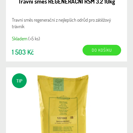
Travní směs REGENERAČNÍ RSM 3.2 10kg
Travní směs regenerační z nejlepších odrůd pro zátěžový
trávník
Skladem
(>5 ks)
DO KOŠÍKU
1 503 Kč
TIP