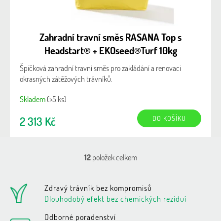
Zahradní travní směs RASANA Top s
Headstart® + EKOseed®Turf 10kg
Špičková zahradní travní směs pro zakládání a renovaci
okrasných zátěžových trávníků.
Skladem
(>5 ks)
DO KOŠÍKU
2 313 Kč
12
položek celkem
O
v
l
Zdravý trávník bez kompromisů
á
d
Dlouhodobý efekt bez chemických reziduí
a
c
Odborné poradenství