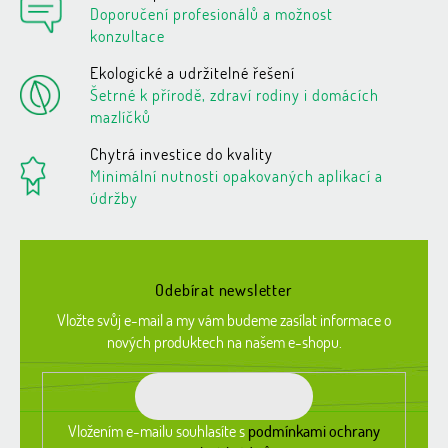
í
Doporučení profesionálů a možnost
p
konzultace
r
v
Ekologické a udržitelné řešení
k
Šetrné k přírodě, zdraví rodiny i domácích
y
mazlíčků
v
ý
Chytrá investice do kvality
p
Minimální nutnosti opakovaných aplikací a
i
údržby
s
u
Z
á
Odebírat newsletter
p
a
Vložte svůj e-mail a my vám budeme zasílat informace o
t
nových produktech na našem e-shopu.
í
Vložením e-mailu souhlasíte s
podmínkami ochrany