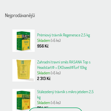
Nejprodávanější
Prémiový trávník Regenerace 2,5 kg
Skladem
(>5 ks)
956 Kč
Zahradní travní směs RASANA Top s
Headstart® + EKOseed®Turf 10kg
Skladem
(>5 ks)
2 313 Kč
Stálezelený trávník s mikro jetelem 2,5
kg
Skladem
(>5 ks)
764 Kč