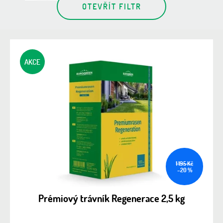
OTEVŘÍT FILTR
V
ý
p
i
s
AKCE
p
r
o
d
u
k
t
ů
1 195 Kč
–20 %
Prémiový trávník Regenerace 2,5 kg