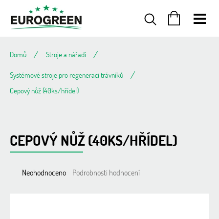
Přejít
na
obsah
NÁKUPNÍ
KOŠÍK
Domů
Stroje a nářadí
Systémové stroje pro regeneraci trávníků
Cepový nůž (40ks/hřídel)
CEPOVÝ NŮŽ (40KS/HŘÍDEL)
Průměrné
Neohodnoceno
Podrobnosti hodnocení
hodnocení
produktu
je