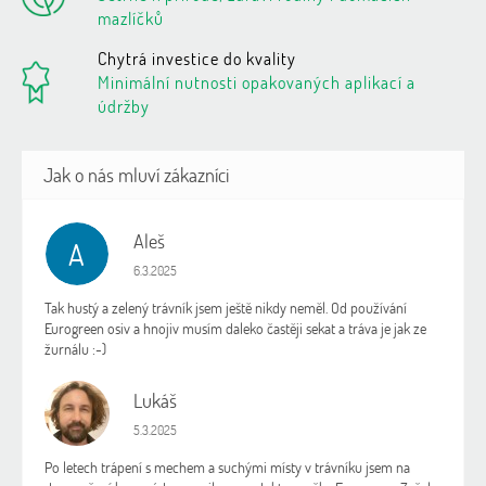
mazlíčků
Chytrá investice do kvality
Minimální nutnosti opakovaných aplikací a
údržby
Aleš
A
Hodnocení obchodu je 5 z 5 hvězdiček.
6.3.2025
Tak hustý a zelený trávník jsem ještě nikdy neměl. Od používání
Eurogreen osiv a hnojiv musím daleko častěji sekat a tráva je jak ze
žurnálu :-)
Lukáš
L
Hodnocení obchodu je 5 z 5 hvězdiček.
5.3.2025
Po letech trápení s mechem a suchými místy v trávníku jsem na