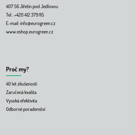
407 56 Jířetín pod Jedlovou
Tel.: +420 412 379 115
E-mail:
info@eurogreen.cz
www.eshop.eurogreen.cz
Proč my?
40 let zkušeností
Zaručená kvalita
Vysoká efektivita
Odborné poradenství