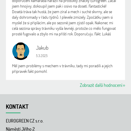
doporučení kamaráda narazil na produkty značky Eurogreen. Začal
jsem hnojivy, dokoupil jsem pak i osivo na dosetí. Fantastické!
Dosetá tráva tak hustá, že jsem zíral a mech i suché skvrny, ale se
daly dohromady v řádu týdnů. I plevele zmizely. Zpočátku jsem si
myslel že si připlácím, ale po sezoně jsem zjistil opak. Nakonec mi
celá sezóna správy trávníku vyšla levněji, protože co mělo fungovat
prostě fugovalo a zbylo mi na příští rok. Doporučuju. Fakt. Lukáš
Jakub
J
Hodnocení obchodu je 5 z 5 hvězdiček.
5.3.2025
Měl jsem problémy s mechem v trávníku, tady mi poradili a jejich
přípravek fakt pomohl.
Zobrazit další hodnocení
Z
á
KONTAKT
p
a
EUROGREEN CZ s.r.o.
t
í
Náměstí Jiřího 2