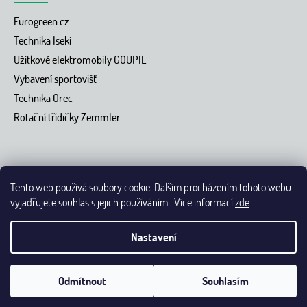
Eurogreen.cz
Technika Iseki
Užitkové elektromobily GOUPIL
Vybavení sportovišť
Technika Orec
Rotační třídičky Zemmler
Tento web používá soubory cookie. Dalším procházením tohoto webu
vyjadřujete souhlas s jejich používáním.. Více informací
zde
.
Vytvořil Shoptet
Nastavení
Copyright 2026 Eurogreen.cz - přes 40 let se staráme o dokonalé
trávníky.
Upravit nastavení cookies
Grafický návrh nakódoval
Odmítnout
Souhlasím
Shoptak.cz