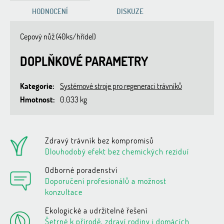
HODNOCENÍ
DISKUZE
Cepový nůž (40ks/hřídel)
DOPLŇKOVÉ PARAMETRY
Kategorie
:
Systémové stroje pro regeneraci trávníků
Hmotnost
:
0.033 kg
Zdravý trávník bez kompromisů
Dlouhodobý efekt bez chemických reziduí
Odborné poradenství
Doporučení profesionálů a možnost
konzultace
Ekologické a udržitelné řešení
Šetrné k přírodě, zdraví rodiny i domácích