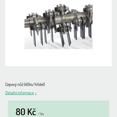
0,0
z
5
hvězdiček.
Cepový nůž (40ks/hřídel)
Detailní informace
80 Kč
/ ks