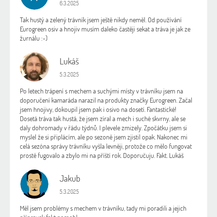
Hodnocení obchodu je 5 z 5 hvězdiček.
6.3.2025
Tak hustý a zelený trávník jsem ještě nikdy neměl. Od používání
Eurogreen osiv a hnojiv musím daleko častěji sekat a tráva je jak ze
žurnálu :-)
Lukáš
L
Hodnocení obchodu je 5 z 5 hvězdiček.
5.3.2025
Po letech trápení s mechem a suchými místy v trávníku jsem na
doporučení kamaráda narazil na produkty značky Eurogreen. Začal
jsem hnojivy, dokoupil jsem pak i osivo na dosetí. Fantastické!
Dosetá tráva tak hustá, že jsem zíral a mech i suché skvrny, ale se
daly dohromady v řádu týdnů. I plevele zmizely. Zpočátku jsem si
myslel že si připlácím, ale po sezoně jsem zjistil opak. Nakonec mi
celá sezóna správy trávníku vyšla levněji, protože co mělo fungovat
prostě fugovalo a zbylo mi na příští rok. Doporučuju. Fakt. Lukáš
Jakub
J
Hodnocení obchodu je 5 z 5 hvězdiček.
5.3.2025
Měl jsem problémy s mechem v trávníku, tady mi poradili a jejich