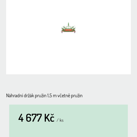
0,0
z
5
hvězdiček.
Náhradní držák pružin 1,5 m včetně pružin
4 677 Kč
/ ks
Měrná
cena: