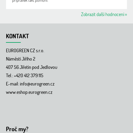
přípravek fakt pomohl.
Zobrazit další hodnocení
Z
á
KONTAKT
p
a
EUROGREEN CZ s.r.o.
t
í
Náměstí Jiřího 2
407 56 Jířetín pod Jedlovou
Tel.: +420 412 379 115
E-mail:
info@eurogreen.cz
www.eshop.eurogreen.cz
Proč my?