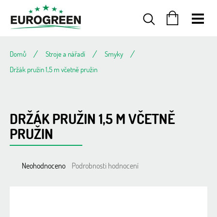
Přejít
na
obsah
NÁKUPNÍ
KOŠÍK
Domů
Stroje a nářadí
Smyky
Držák pružin 1,5 m včetně pružin
DRŽÁK PRUŽIN 1,5 M VČETNĚ
PRUŽIN
Průměrné
Neohodnoceno
Podrobnosti hodnocení
hodnocení
produktu
je