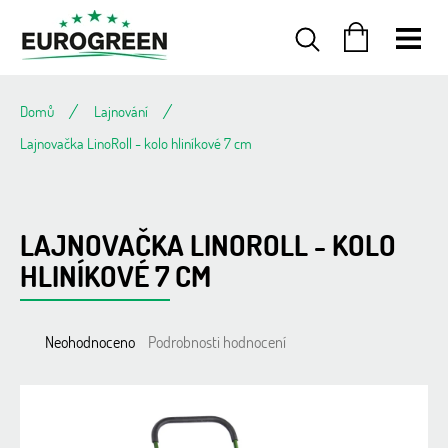
Přejít
na
obsah
NÁKUPNÍ
KOŠÍK
Domů
Lajnování
Lajnovačka LinoRoll - kolo hliníkové 7 cm
LAJNOVAČKA LINOROLL - KOLO
HLINÍKOVÉ 7 CM
Průměrné
Neohodnoceno
Podrobnosti hodnocení
hodnocení
produktu
je