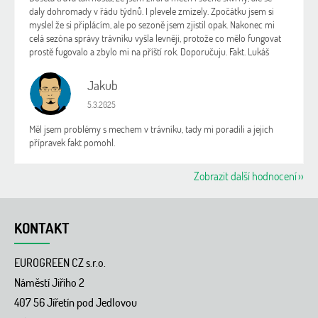
daly dohromady v řádu týdnů. I plevele zmizely. Zpočátku jsem si
myslel že si připlácím, ale po sezoně jsem zjistil opak. Nakonec mi
celá sezóna správy trávníku vyšla levněji, protože co mělo fungovat
prostě fugovalo a zbylo mi na příští rok. Doporučuju. Fakt. Lukáš
Jakub
J
Hodnocení obchodu je 5 z 5 hvězdiček.
5.3.2025
Měl jsem problémy s mechem v trávníku, tady mi poradili a jejich
přípravek fakt pomohl.
Zobrazit další hodnocení
Z
á
KONTAKT
p
a
EUROGREEN CZ s.r.o.
t
í
Náměstí Jiřího 2
407 56 Jířetín pod Jedlovou