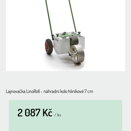
0,0
z
5
hvězdiček.
Lajnovačka LinoRoll - náhradní kolo hliníkové 7 cm
2 087 Kč
/ ks
Měrná
cena: