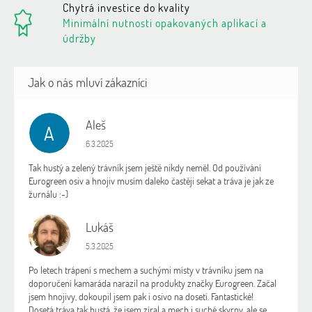
Chytrá investice do kvality
Minimální nutnosti opakovaných aplikací a
údržby
Aleš
A
Hodnocení obchodu je 5 z 5 hvězdiček.
6.3.2025
Tak hustý a zelený trávník jsem ještě nikdy neměl. Od používání
Eurogreen osiv a hnojiv musím daleko častěji sekat a tráva je jak ze
žurnálu :-)
Lukáš
L
Hodnocení obchodu je 5 z 5 hvězdiček.
5.3.2025
Po letech trápení s mechem a suchými místy v trávníku jsem na
doporučení kamaráda narazil na produkty značky Eurogreen. Začal
jsem hnojivy, dokoupil jsem pak i osivo na dosetí. Fantastické!
Dosetá tráva tak hustá, že jsem zíral a mech i suché skvrny, ale se