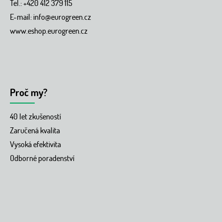
Tel.: +420 412 379 115
E-mail:
info@eurogreen.cz
www.eshop.eurogreen.cz
Proč my?
40 let zkušeností
Zaručená kvalita
Vysoká efektivita
Odborné poradenství