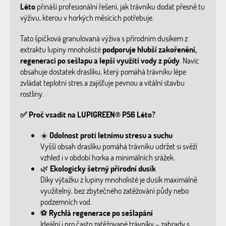
Léto
přináší profesionální řešení, jak trávníku dodat přesně tu
výživu, kterou v horkých měsících potřebuje.
Tato špičková granulovaná výživa s přírodním dusíkem z
extraktu lupiny mnoholisté
podporuje hlubší zakořenění,
regeneraci po sešlapu a lepší využití vody z půdy
. Navíc
obsahuje dostatek draslíku, který pomáhá trávníku lépe
zvládat teplotní stres a zajišťuje pevnou a vitální stavbu
rostliny.
✅
Proč vsadit na LUPIGREEN® P56 Léto?
☀️
Odolnost proti letnímu stresu a suchu
Vyšší obsah draslíku pomáhá trávníku udržet si svěží
vzhled i v období horka a minimálních srážek.
🌿
Ekologicky šetrný přírodní dusík
Díky výtažku z lupiny mnoholisté je dusík maximálně
využitelný, bez zbytečného zatěžování půdy nebo
podzemních vod.
⚽
Rychlá regenerace po sešlapání
Ideální i pro často zatěžované trávníky – zahrady s