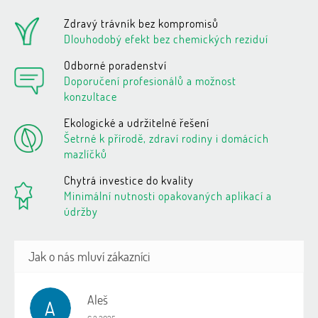
Zdravý trávník bez kompromisů
Dlouhodobý efekt bez chemických reziduí
Odborné poradenství
Doporučení profesionálů a možnost
konzultace
Ekologické a udržitelné řešení
Šetrné k přírodě, zdraví rodiny i domácích
mazlíčků
Chytrá investice do kvality
Minimální nutnosti opakovaných aplikací a
údržby
Aleš
A
Hodnocení obchodu je 5 z 5 hvězdiček.