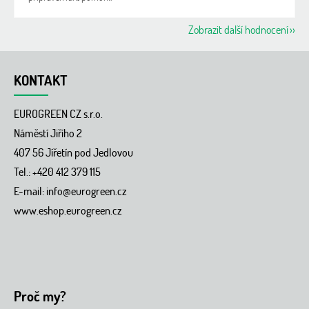
Zobrazit další hodnocení
Z
á
KONTAKT
p
a
EUROGREEN CZ s.r.o.
t
í
Náměstí Jiřího 2
407 56 Jířetín pod Jedlovou
Tel.: +420 412 379 115
E-mail:
info@eurogreen.cz
www.eshop.eurogreen.cz
Proč my?