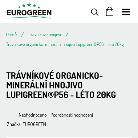
Přejít
na
obsah
NÁKUPNÍ
KOŠÍK
Domů
Trávníkové hnojivo
Trávníkové organicko-minerální hnojivo Lupigreen®P56 - léto 20kg
TRÁVNÍKOVÉ ORGANICKO-
MINERÁLNÍ HNOJIVO
LUPIGREEN®P56 - LÉTO 20KG
Průměrné
Neohodnoceno
Podrobnosti hodnocení
hodnocení
Značka:
EUROGREEN
produktu