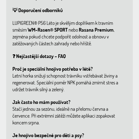
💡
Doporučení odborníků
LUPIGREEN® P56 Léto je skvělým doplňkem k travním
směsím
WM-Rasen® SPORT
nebo
Rasana Premium
,
zejména pokud chcete podpořit odolnost a obnovu v
zatěžovaných částech zahrady nebo hřiště.
❓
Nejčastější dotazy – FAQ
Proč je speciální hnojivo potřeba v létě?
Letní horka snižují schopnost trávníku vstřebávat živiny a
regenerovat. Speciální poměr NPK pomáhá zmírnit stres a
udržet trávník silný a zelený.
Jak často ho mám používat?
Stačí jednou za sezónu, ideálně na přelomu června a
července. Při extrémní zátěži můžete aplikaci zopakovat
koncem srpna.
Je hnojivo bezpečné pro děti a psy?