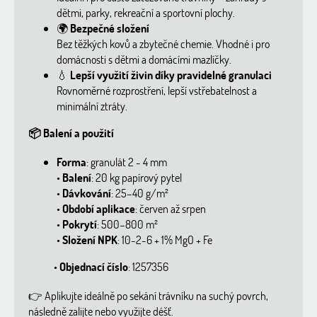
dětmi, parky, rekreační a sportovní plochy.
🌍
Bezpečné složení
Bez těžkých kovů a zbytečné chemie. Vhodné i pro
domácnosti s dětmi a domácími mazlíčky.
💧
Lepší využití živin díky pravidelné granulaci
Rovnoměrné rozprostření, lepší vstřebatelnost a
minimální ztráty.
📦
Balení a použití
Forma
: granulát 2 - 4 mm
•
Balení
: 20 kg papírový pytel
•
Dávkování
: 25–40 g/m²
•
Období aplikace
: červen až srpen
•
Pokrytí
: 500–800 m²
•
Složení NPK
: 10-2-6 + 1% MgO + Fe
•
Objednací číslo
: 1257356
👉
Aplikujte ideálně po sekání trávníku na suchý povrch,
následně zalijte nebo využijte déšť.