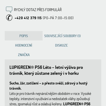
RYCHLÝ DOTAZ PŘES FORMULÁŘ
+420 412 379 115
POPIS
SOUVISEJÍCÍ SOUBORY (1)
HODNOCENÍ
DISKUZE
ZNAČKA
LUPIGREEN® P56 Léto – letní výživa pro
trávník, který zůstane zelený i v horku
Sucho, žár, zatížení – a přesto svěží, zdravý a hustý
trávník.
Léto je pro trávník nejnáročnějším obdobím v roce. Vysoké
teploty, intenzivní využívání a nedostatek vláhy způsobují
stres, zpomalují růst a oslabují kořeny.
LUPIGREEN® P56