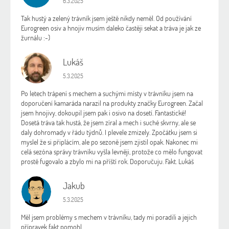
6.3.2025
Tak hustý a zelený trávník jsem ještě nikdy neměl. Od používání
Eurogreen osiv a hnojiv musím daleko častěji sekat a tráva je jak ze
žurnálu :-)
Lukáš
L
Hodnocení obchodu je 5 z 5 hvězdiček.
5.3.2025
Po letech trápení s mechem a suchými místy v trávníku jsem na
doporučení kamaráda narazil na produkty značky Eurogreen. Začal
jsem hnojivy, dokoupil jsem pak i osivo na dosetí. Fantastické!
Dosetá tráva tak hustá, že jsem zíral a mech i suché skvrny, ale se
daly dohromady v řádu týdnů. I plevele zmizely. Zpočátku jsem si
myslel že si připlácím, ale po sezoně jsem zjistil opak. Nakonec mi
celá sezóna správy trávníku vyšla levněji, protože co mělo fungovat
prostě fugovalo a zbylo mi na příští rok. Doporučuju. Fakt. Lukáš
Jakub
J
Hodnocení obchodu je 5 z 5 hvězdiček.
5.3.2025
Měl jsem problémy s mechem v trávníku, tady mi poradili a jejich
přípravek fakt pomohl.