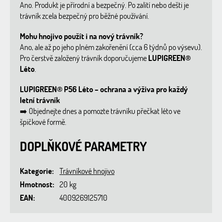
Ano. Produkt je přírodní a bezpečný. Po zalití nebo dešti je
trávník zcela bezpečný pro běžné používání.
Mohu hnojivo použít i na nový trávník?
Ano, ale až po jeho plném zakořenění (cca 6 týdnů po výsevu).
Pro čerstvě založený trávník doporučujeme
LUPIGREEN®
Léto
.
LUPIGREEN® P56 Léto – ochrana a výživa pro každý
letní trávník
➡️
Objednejte dnes a pomozte trávníku přečkat léto ve
špičkové formě.
DOPLŇKOVÉ PARAMETRY
Kategorie
:
Trávníkové hnojivo
Hmotnost
:
20 kg
EAN
:
4009269125710