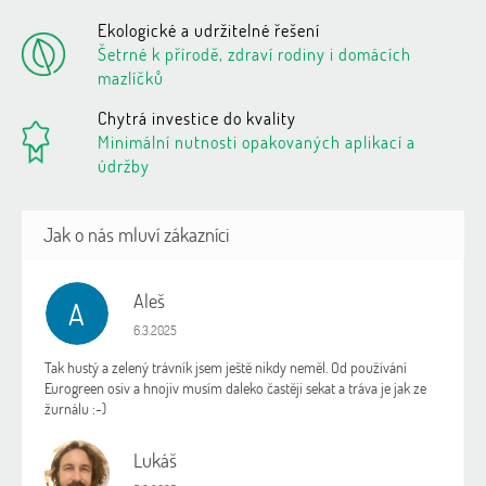
Ekologické a udržitelné řešení
Šetrné k přírodě, zdraví rodiny i domácích
mazlíčků
Chytrá investice do kvality
Minimální nutnosti opakovaných aplikací a
údržby
Aleš
A
Hodnocení obchodu je 5 z 5 hvězdiček.
6.3.2025
Tak hustý a zelený trávník jsem ještě nikdy neměl. Od používání
Eurogreen osiv a hnojiv musím daleko častěji sekat a tráva je jak ze
žurnálu :-)
Lukáš
L
Hodnocení obchodu je 5 z 5 hvězdiček.