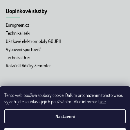
Doplňkové služby
Eurogreen.cz
Technika Iseki
Užitkové elektromobily GOUPIL
Vybavení sportovišť
Technika Orec
Rotační třídičky Zemmler
Tento web používá soubory cookie. Dalším procházením tohoto webu
vyjadřujete souhlas s jejich používáním.. Více informací
zde
.
Vytvořil Shoptet
Nastavení
Copyright 2026 Eurogreen.cz - přes 40 let se staráme o dokonalé
trávníky.
Upravit nastavení cookies
Grafický návrh nakódoval