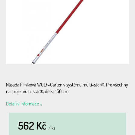
z
5
hvězdiček.
Násada hliníková WOLF-Garten v systému multi-star®. Pro všechny
nástroje multi-star®, délka 150 cm.
Detailní informace
562 Kč
/ ks