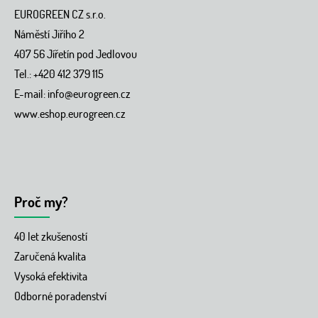
a
EUROGREEN CZ s.r.o.
t
í
Náměstí Jiřího 2
407 56 Jířetín pod Jedlovou
Tel.: +420 412 379 115
E-mail:
info@eurogreen.cz
www.eshop.eurogreen.cz
Proč my?
40 let zkušeností
Zaručená kvalita
Vysoká efektivita
Odborné poradenství