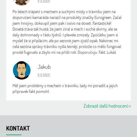
5.3.2025
Po letech trápení s mechem a suchými místy v trávníku jsem na
doporučení kamaráda narazil na produkty značky Eurogreen. Začal
jsem hnojivy, dokoupil jsem pak i osivo na dosetí. Fantastické!
Dosetá tráva tak hustá, že jsem zíral a mech i suché skvrny, ale se
daly dohromady v řádu týdnů. I plevele zmizely. Zpočátku jsem si
myslel že si připlácím, ale po sezoně jsem zjistil opak. Nakonec mi
celá sezóna správy trávníku vyšla levněji, protože co mělo fungovat
prostě fugovalo a zbylo mi na příští rok. Doporučuju. Fakt. Lukáš
Jakub
J
Hodnocení obchodu je 5 z 5 hvězdiček.
5.3.2025
Měl jsem problémy s mechem v trávníku, tady mi poradili a jejich
přípravek fakt pomohl.
Zobrazit další hodnocení
Z
á
KONTAKT
p