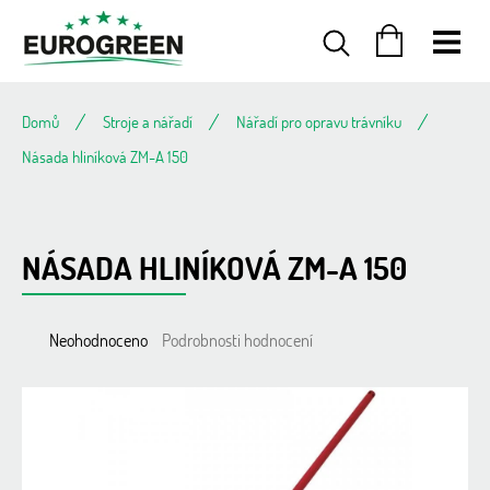
Přejít
na
obsah
NÁKUPNÍ
KOŠÍK
Domů
Stroje a nářadí
Nářadí pro opravu trávníku
Násada hliníková ZM-A 150
NÁSADA HLINÍKOVÁ ZM-A 150
Průměrné
Neohodnoceno
Podrobnosti hodnocení
hodnocení
produktu
je
0,0