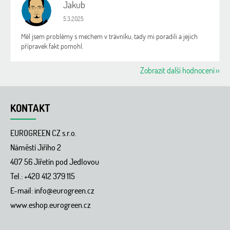
Jakub
J
Hodnocení obchodu je 5 z 5 hvězdiček.
5.3.2025
Měl jsem problémy s mechem v trávníku, tady mi poradili a jejich
přípravek fakt pomohl.
Zobrazit další hodnocení
Z
á
KONTAKT
p
a
EUROGREEN CZ s.r.o.
t
í
Náměstí Jiřího 2
407 56 Jířetín pod Jedlovou
Tel.: +420 412 379 115
E-mail:
info@eurogreen.cz
www.eshop.eurogreen.cz