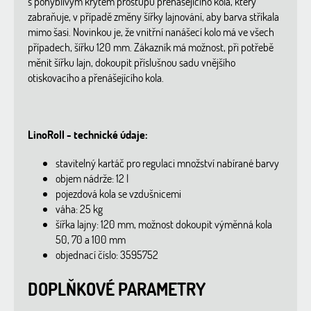
s pohyblivým krytem prostupu přenášejícího kola, který
zabraňuje, v případě změny šířky lajnování, aby barva stříkala
mimo šasi. Novinkou je, že vnitřní nanášecí kolo má ve všech
případech, šířku 120 mm. Zákazník má možnost, při potřebě
měnit šířku lajn, dokoupit příslušnou sadu vnějšího
otiskovacího a přenášejícího kola.
LinoRoll - technické údaje:
stavitelný kartáč pro regulaci množství nabírané barvy
objem nádrže: 12 l
pojezdová kola se vzdušnicemi
váha: 25 kg
šířka lajny: 120 mm, možnost dokoupit výměnná kola
50, 70 a 100 mm
objednací číslo: 3595752
DOPLŇKOVÉ PARAMETRY