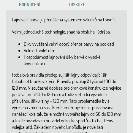
HODNOCENÍ
DISKUZE
Lajnovací barva je přenášena systémem válečků na trávník.
Velmi jednoduchá technologie, snadná obsluha i údržba.
Díky vyvážení velmi dobrý přenos barvy na podklad
Velmi stabilní rám
Hospodárnost lajnování díky barvě o vysoké
koncentraci
Fotbalová pravidla předepisují šíři lajny odpovídající šíři
(hloubce) brankové tyče. Pravidla povolují Ø tyče od 100 do
120 mm. V současné době se pro brankové konstrukce nejvíce
používá profil 100 x 120 mm a tudíž rozhodčí vyžadují i
příslušnou šířku lajny – 120 mm. Tato problematika byla
vyřešena změnou šasi, které umožňuje měnit požadovaná
nanášecí kola tak, že je možné vytvářet lajny od 50 do 120 mm
a to dle požadavku pravidel několika sportů – fotbal, tenis,
volejbal atd. Základem nového LinoRollu je nové šasi