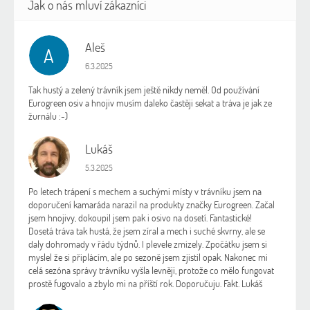
Aleš
A
Hodnocení obchodu je 5 z 5 hvězdiček.
6.3.2025
Tak hustý a zelený trávník jsem ještě nikdy neměl. Od používání
Eurogreen osiv a hnojiv musím daleko častěji sekat a tráva je jak ze
žurnálu :-)
Lukáš
L
Hodnocení obchodu je 5 z 5 hvězdiček.
5.3.2025
Po letech trápení s mechem a suchými místy v trávníku jsem na
doporučení kamaráda narazil na produkty značky Eurogreen. Začal
jsem hnojivy, dokoupil jsem pak i osivo na dosetí. Fantastické!
Dosetá tráva tak hustá, že jsem zíral a mech i suché skvrny, ale se
daly dohromady v řádu týdnů. I plevele zmizely. Zpočátku jsem si
myslel že si připlácím, ale po sezoně jsem zjistil opak. Nakonec mi
celá sezóna správy trávníku vyšla levněji, protože co mělo fungovat
prostě fugovalo a zbylo mi na příští rok. Doporučuju. Fakt. Lukáš