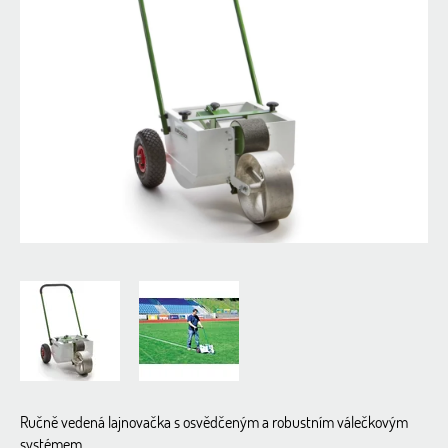
0,0
z
5
hvězdiček.
Ručně vedená lajnovačka s osvědčeným a robustním válečkovým
systémem.