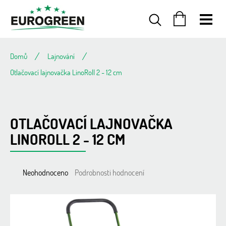
Přejít
na
obsah
NÁKUPNÍ
KOŠÍK
Domů
Lajnování
Otlačovací lajnovačka LinoRoll 2 - 12 cm
OTLAČOVACÍ LAJNOVAČKA
LINOROLL 2 - 12 CM
Průměrné
Neohodnoceno
Podrobnosti hodnocení
hodnocení
produktu
je