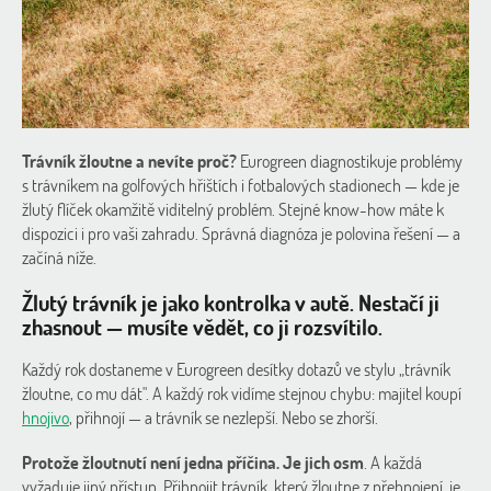
Trávník žloutne a nevíte proč?
Eurogreen diagnostikuje problémy
s trávníkem na golfových hřištích i fotbalových stadionech — kde je
žlutý flíček okamžitě viditelný problém. Stejné know-how máte k
dispozici i pro vaši zahradu. Správná diagnóza je polovina řešení — a
začíná níže.
Žlutý trávník je jako kontrolka v autě. Nestačí ji
zhasnout — musíte vědět, co ji rozsvítilo.
Každý rok dostaneme v Eurogreen desítky dotazů ve stylu „trávník
žloutne, co mu dát". A každý rok vidíme stejnou chybu: majitel koupí
hnojivo
, přihnojí — a trávník se nezlepší. Nebo se zhorší.
Protože žloutnutí není jedna příčina. Je jich osm
. A každá
vyžaduje jiný přístup. Přihnojit trávník, který žloutne z přehnojení, je