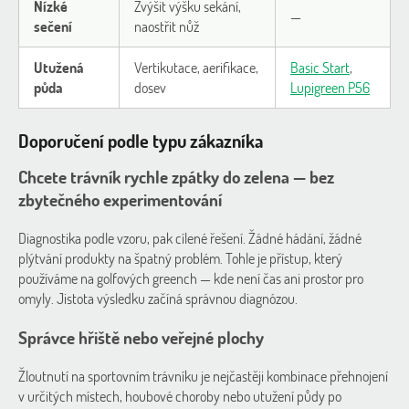
Nízké
Zvýšit výšku sekání,
—
sečení
naostřit nůž
Utužená
Vertikutace, aerifikace,
Basic Start
,
půda
dosev
Lupigreen P56
Doporučení podle typu zákazníka
Chcete trávník rychle zpátky do zelena — bez
zbytečného experimentování
Diagnostika podle vzoru, pak cílené řešení. Žádné hádání, žádné
plýtvání produkty na špatný problém. Tohle je přístup, který
používáme na golfových greench — kde není čas ani prostor pro
omyly. Jistota výsledku začíná správnou diagnózou.
Správce hřiště nebo veřejné plochy
Žloutnutí na sportovním trávníku je nejčastěji kombinace přehnojení
v určitých místech, houbové choroby nebo utužení půdy po