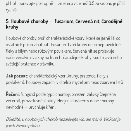
pH. pH upravujte postupně — změna o více než 0,5 za sezónu je příliš
rychlá.
5. Houbové choroby — fusarium, červená nit, čarodějné
kruhy
Houbové choroby tvoří charakteristické vzory, které se jasně liší od
ostatních příčin žloutnutí. Fusarium tvoří kruhy nebo nepravidelné
fleky s bílým nebo růžovým povlakem, červená nit se projevuje
načervenalými vlákny na listech, čarodějné kruhy jsou tmavší nebo
světlejší prstence v trávníku.
Jak poznat:
charakteristický vzor (kruhy, prstence, fleky s
povlakem), houbový zápach, viditelná mycelium nebo zbarvení listů.
Řešení:
fungicid podle typu choroby, omezení zálivky (zejména
večerní), provzdušnění půdy. Hnojení dusíkem v době choroby
nevhodné — urychluje šíření.
Důležité: u houbových chorob nezalévejte víc, ale méně. Vlhkost je
jejich živnou půdou
.