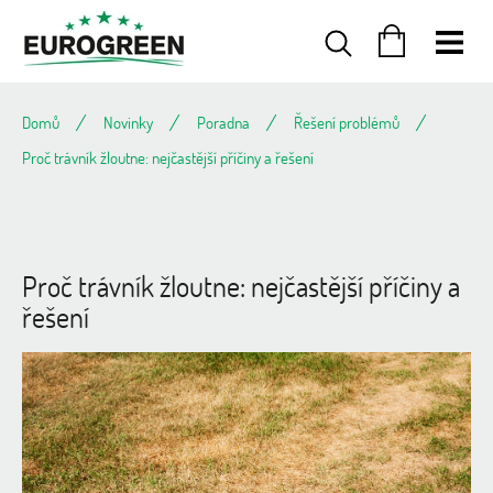
Přejít
na
obsah
NÁKUPNÍ
KOŠÍK
Domů
Novinky
Poradna
Řešení problémů
Proč trávník žloutne: nejčastější příčiny a řešení
Proč trávník žloutne: nejčastější příčiny a
řešení