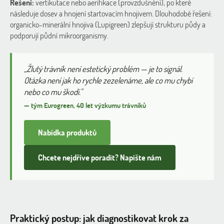
Řešení:
vertikutace nebo aerifikace (provzdušnění), po které
následuje dosev a hnojení startovacím hnojivem. Dlouhodobé řešení:
organicko-minerální hnojiva (Lupigreen) zlepšují strukturu půdy a
podporují půdní mikroorganismy.
„Žlutý trávník není estetický problém — je to signál.
Otázka není jak ho rychle zezelenáme, ale co mu chybí
nebo co mu škodí."
— tým Eurogreen, 40 let výzkumu trávníků
Nabídka produktů
Chcete nejdříve poradit? Napište nám
Praktický postup: jak diagnostikovat krok za