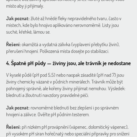
místo aby ji přijímaly.
Jak poznat:
žluté až hnědé fleky nepravidelného tvaru, často v
místech, kde bylo hnojivo aplikováno nerovnoměrně. Listy jsou
suché, křehké, lámou se.
Řešení:
okamžitá a vydatná zálivka (vyplavení přebytku živin),
přerušení hnojení. Poškozená místa dosejte po stabilizaci.
4. Špatné pH půdy — živiny jsou, ale trávník je nedostane
V kyselé půdě (pH pod 5,5) nebo naopak zásadité (pH nad 7) jsou
živiny chemicky vázané v půdních minerálech. Trávník může být
pohnojený správně, ale kořeny živiny přijímat nemohou. Výsledek:
blednutí a žloutnutí navzdory pravidelné péči.
Jak poznat:
rovnoměrné blednutí bez zlepšení i po správném
hnojení a zálivce. Ověřte pH půdním testerem.
Řešení:
při nízkém pH provápnění (vápenec, dolomitický vápenec),
při vysokém pH síran hořečnatý nebo speciální přípravky pro snížení