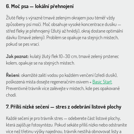
6. Moč psa — lokální přehnojení
Žluté fleky s výrazně tmavě zeleným okrajem jsou téměř vždy
způsobeny psí močí. Moč obsahuje vysoké koncentrace dusíku —
střed fleky je přehnojený (žlutý až hnědý), okraj dostane optimální
dávku (tmavě zelený). Problém se opakuje na stejných místech,
pokud se pes vrací.
Jak poznat:
kulatý žlutý flek 10–30 cm, tmavě zelený prstenec
kolem, opakuje se na stejných místech.
Řešení:
okamžité zalití vodou po každém venčení (zředí dusík),
poškozená místa dosejte regeneračním osivem +
Basic Start
.
Preventivně trávník více zalévejte v místech, kde pes opakovaně
chodí.
7. Příliš nízké sečení — stres z odebrání listové plochy
Každé sečení je pro trávník stres — odeberete část listové plochy,
která zajišťuje fotosyntézu. Pokud sekáte příliš nízko nebo odstraníte
více než třetinu výšky najednou, trávník nestíhá obnovovat listy a