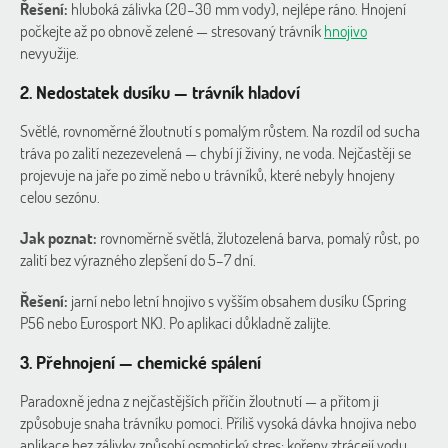
Řešení:
hluboká zálivka (20–30 mm vody), nejlépe ráno. Hnojení
počkejte až po obnově zelené — stresovaný trávník
hnojivo
nevyužije.
2. Nedostatek dusíku — trávník hladoví
Světlé, rovnoměrné žloutnutí s pomalým růstem. Na rozdíl od sucha
tráva po zalití nezezevelená — chybí jí živiny, ne voda. Nejčastěji se
projevuje na jaře po zimě nebo u trávníků, které nebyly hnojeny
celou sezónu.
Jak poznat:
rovnoměrně světlá, žlutozelená barva, pomalý růst, po
zalití bez výrazného zlepšení do 5–7 dní.
Řešení:
jarní nebo letní hnojivo s vyšším obsahem dusíku (Spring
P56 nebo Eurosport NK). Po aplikaci důkladně zalijte.
3. Přehnojení — chemické spálení
Paradoxně jedna z nejčastějších příčin žloutnutí — a přitom ji
způsobuje snaha trávníku pomoci. Příliš vysoká dávka hnojiva nebo
aplikace bez zálivky způsobí osmotický stres: kořeny ztrácejí vodu