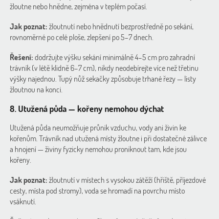
žloutne nebo hnědne, zejména v teplém počasí.
Jak poznat:
žloutnutí nebo hnědnutí bezprostředně po sekání,
rovnoměrné po celé ploše, zlepšení po 5–7 dnech.
Řešení:
dodržujte výšku sekání minimálně 4–5 cm pro zahradní
trávník (v létě klidně 6–7 cm), nikdy neodebírejte více než třetinu
výšky najednou. Tupý nůž sekačky způsobuje trhané řezy — listy
žloutnou na konci.
8. Utužená půda — kořeny nemohou dýchat
Utužená půda neumožňuje průnik vzduchu, vody ani živin ke
kořenům. Trávník nad utužená místy žloutne i při dostatečné zálivce
a hnojení — živiny fyzicky nemohou proniknout tam, kde jsou
kořeny.
Jak poznat:
žloutnutí v místech s vysokou zátěží (hřiště, příjezdové
cesty, místa pod stromy), voda se hromadí na povrchu místo
vsáknutí.