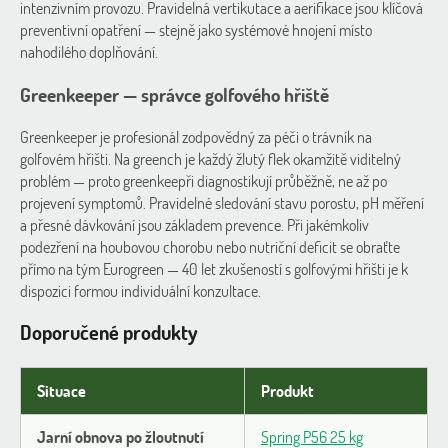
intenzivním provozu. Pravidelná vertikutace a aerifikace jsou klíčová
preventivní opatření — stejně jako systémové hnojení místo
nahodilého doplňování.
Greenkeeper — správce golfového hřiště
Greenkeeper je profesionál zodpovědný za péči o trávník na
golfovém hřišti. Na greench je každý žlutý flek okamžitě viditelný
problém — proto greenkeepři diagnostikují průběžně, ne až po
projevení symptomů. Pravidelné sledování stavu porostu, pH měření
a přesné dávkování jsou základem prevence. Při jakémkoliv
podezření na houbovou chorobu nebo nutriční deficit se obraťte
přímo na tým Eurogreen — 40 let zkušeností s golfovými hřišti je k
dispozici formou individuální konzultace.
Doporučené produkty
Situace
Produkt
Jarní obnova po žloutnutí
Spring P56 25 kg