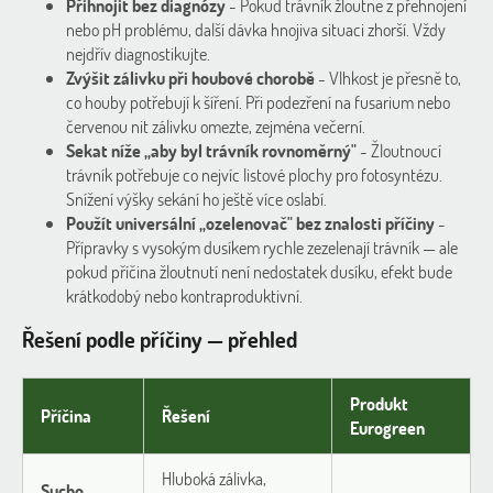
Přihnojit bez diagnózy
- Pokud trávník žloutne z přehnojení
nebo pH problému, další dávka hnojiva situaci zhorší. Vždy
nejdřív diagnostikujte.
Zvýšit zálivku při houbové chorobě
- Vlhkost je přesně to,
co houby potřebují k šíření. Při podezření na fusarium nebo
červenou nit zálivku omezte, zejména večerní.
Sekat níže „aby byl trávník rovnoměrný"
- Žloutnoucí
trávník potřebuje co nejvíc listové plochy pro fotosyntézu.
Snížení výšky sekání ho ještě více oslabí.
Použít universální „ozelenovač" bez znalosti příčiny
-
Přípravky s vysokým dusíkem rychle zezelenají trávník — ale
pokud příčina žloutnutí není nedostatek dusíku, efekt bude
krátkodobý nebo kontraproduktivní.
Řešení podle příčiny — přehled
Produkt
Příčina
Řešení
Eurogreen
Hluboká zálivka,
Sucho
—