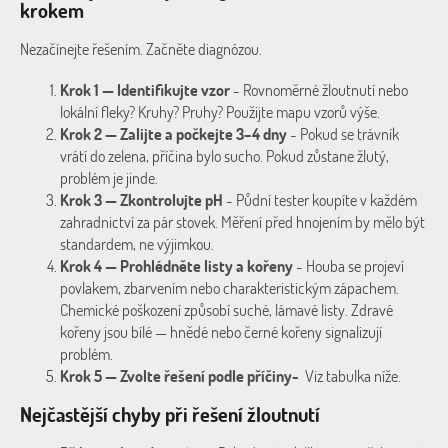
krokem
Nezačínejte řešením. Začněte diagnózou.
Krok 1 — Identifikujte vzor
- Rovnoměrné žloutnutí nebo
lokální fleky? Kruhy? Pruhy? Použijte mapu vzorů výše.
Krok 2 — Zalijte a počkejte 3–4 dny
- Pokud se trávník
vrátí do zelena, příčina bylo sucho. Pokud zůstane žlutý,
problém je jinde.
Krok 3 — Zkontrolujte pH
- Půdní tester koupíte v každém
zahradnictví za pár stovek. Měření před hnojením by mělo být
standardem, ne výjimkou.
Krok 4 — Prohlédněte listy a kořeny
- Houba se projeví
povlakem, zbarvením nebo charakteristickým zápachem.
Chemické poškození způsobí suché, lámavé listy. Zdravé
kořeny jsou bílé — hnědé nebo černé kořeny signalizují
problém.
Krok 5 — Zvolte řešení podle příčiny-
Viz tabulka níže.
Nejčastější chyby při řešení žloutnutí