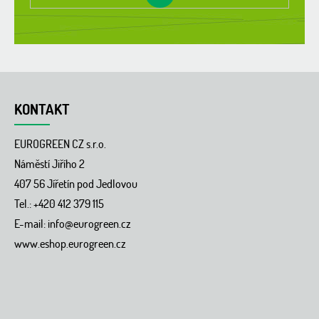
KONTAKT
EUROGREEN CZ s.r.o.
Náměstí Jiřího 2
407 56 Jířetín pod Jedlovou
Tel.: +420 412 379 115
E-mail:
info@eurogreen.cz
www.eshop.eurogreen.cz