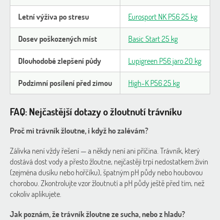
Letní výživa po stresu
Eurosport NK P56 25 kg
Dosev poškozených míst
Basic Start 25 kg
Dlouhodobé zlepšení půdy
Lupigreen P56 jaro 20 kg
Podzimní posílení před zimou
High-K P56 25 kg
FAQ: Nejčastější dotazy o žloutnutí trávníku
Proč mi trávník žloutne, i když ho zalévám?
Zálivka není vždy řešení — a někdy není ani příčina. Trávník, který
dostává dost vody a přesto žloutne, nejčastěji trpí nedostatkem živin
(zejména dusíku nebo hořčíku), špatným pH půdy nebo houbovou
chorobou. Zkontrolujte vzor žloutnutí a pH půdy ještě před tím, než
cokoliv aplikujete.
Jak poznám, že trávník žloutne ze sucha, nebo z hladu?