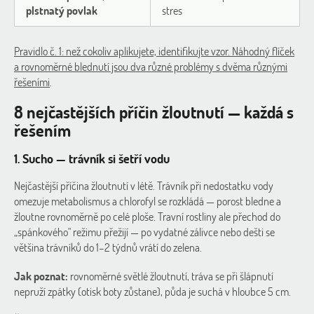
plstnatý povlak
stres
Pravidlo č. 1: než cokoliv aplikujete, identifikujte vzor. Náhodný flíček
a rovnoměrné blednutí jsou dva různé problémy s dvěma různými
řešeními
.
8 nejčastějších příčin žloutnutí — každá s
řešením
1. Sucho — trávník si šetří vodu
Nejčastější příčina žloutnutí v létě. Trávník při nedostatku vody
omezuje metabolismus a chlorofyl se rozkládá — porost bledne a
žloutne rovnoměrně po celé ploše. Travní rostliny ale přechod do
„spánkového" režimu přežijí — po vydatné zálivce nebo dešti se
většina trávníků do 1–2 týdnů vrátí do zelena.
Jak poznat:
rovnoměrné světlé žloutnutí, tráva se při šlápnutí
nepruží zpátky (otisk boty zůstane), půda je suchá v hloubce 5 cm.