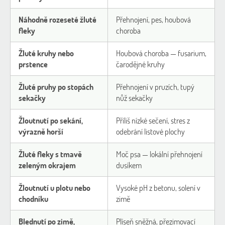
Náhodně rozeseté žluté
Přehnojení, pes, houbová
fleky
choroba
Žluté kruhy nebo
Houbová choroba — fusarium,
prstence
čarodějné kruhy
Žluté pruhy po stopách
Přehnojení v pruzích, tupý
sekačky
nůž sekačky
Žloutnutí po sekání,
Příliš nízké sečení, stres z
výrazně horší
odebrání listové plochy
Žluté fleky s tmavě
Moč psa — lokální přehnojení
zeleným okrajem
dusíkem
Žloutnutí u plotu nebo
Vysoké pH z betonu, solení v
chodníku
zimě
Blednutí po zimě,
Plíseň sněžná, přezimovací