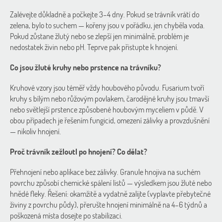
Zalévejte důkladně a počkejte 3–4 dny. Pokud se trávník vrátí do
zelena, bylo to suchem — kořeny jsou v pořádku, jen chyběla voda.
Pokud zůstane žlutý nebo se zlepší jen minimálně, problém je
nedostatek živin nebo pH. Teprve pak přistupte k hnojení.
Co jsou žluté kruhy nebo prstence na trávníku?
Kruhové vzory jsou téměř vždy houbového původu. Fusarium tvoří
kruhy s bílým nebo růžovým povlakem, čarodějné kruhy jsou tmavší
nebo světlejší prstence způsobené houbovým myceliem v půdě. V
obou případech je řešením fungicid, omezení zálivky a provzdušnění
— nikoliv hnojení.
Proč trávník zežloutl po hnojení? Co dělat?
Přehnojení nebo aplikace bez zálivky. Granule hnojiva na suchém
povrchu způsobí chemické spálení listů — výsledkem jsou žluté nebo
hnědé fleky. Řešení: okamžitě a vydatně zalijte (vyplavte přebytečné
živiny z povrchu půdy), přerušte hnojení minimálně na 4–6 týdnů a
poškozená místa dosejte po stabilizaci.