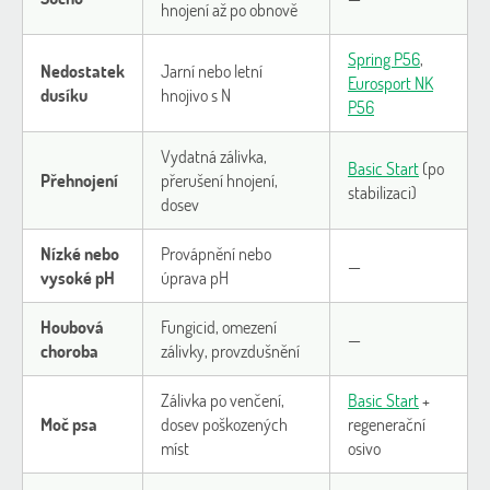
hnojení až po obnově
Spring P56
,
Nedostatek
Jarní nebo letní
Eurosport NK
dusíku
hnojivo s N
P56
Vydatná zálivka,
Basic Start
(po
Přehnojení
přerušení hnojení,
stabilizaci)
dosev
Nízké nebo
Provápnění nebo
—
vysoké pH
úprava pH
Houbová
Fungicid, omezení
—
choroba
zálivky, provzdušnění
Zálivka po venčení,
Basic Start
+
Moč psa
dosev poškozených
regenerační
míst
osivo