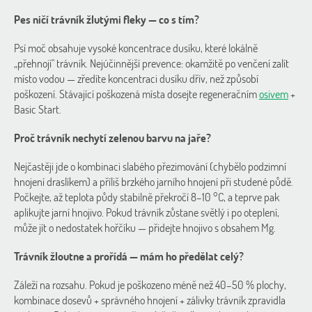
Pes ničí trávník žlutými fleky — co s tím?
Psí moč obsahuje vysoké koncentrace dusíku, které lokálně
„přehnojí" trávník. Nejúčinnější prevence: okamžitě po venčení zalít
místo vodou — zředíte koncentraci dusíku dřív, než způsobí
poškození. Stávající poškozená místa dosejte regeneračním
osivem
+
Basic Start.
Proč trávník nechytí zelenou barvu na jaře?
Nejčastěji jde o kombinaci slabého přezimování (chybělo podzimní
hnojení draslíkem) a příliš brzkého jarního hnojení při studené půdě.
Počkejte, až teplota půdy stabilně překročí 8–10 °C, a teprve pak
aplikujte jarní hnojivo. Pokud trávník zůstane světlý i po oteplení,
může jít o nedostatek hořčíku — přidejte hnojivo s obsahem Mg.
Trávník žloutne a prořídá — mám ho předělat celý?
Záleží na rozsahu. Pokud je poškozeno méně než 40–50 % plochy,
kombinace dosevů + správného hnojení + zálivky trávník zpravidla