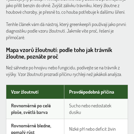
jako přilít benzín do ohně. Zvýšit zálivku trávníku, který žloutne z
houbové choroby, je přesně to, co houba potřebuje k dalšímu šíření.
Tenhle článek vám dá nástroj, který greenkeepři používají jako první:
diagnostiku podle vzoru žloutnutí. Jakmile víte proč, řešení je
přímočaré.
Mapa vzorů žloutnutí: podle toho jak trávník
žloutne, poznáte proč
Než sáhnete po hnojivu nebo fungicidu, podívejte se na trávník z
výšky. Vzor žloutnutí prozradí příčinu rychleji než jakákoli analýza.
Vzor žloutnutí
Pravděpodobná příčina
Rovnoměrně po celé
Sucho nebo nedostatek
ploše, světlá barva
dusíku
Rovnoměrně bledne,
Nízké pH nebo deficit živin
pomalý růst