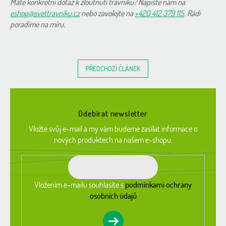
Máte konkrétní dotaz k žloutnutí trávníku? Napište nám na
eshop@svettravniku.cz
nebo zavolejte na
+420 412 379 115
. Rádi
poradíme na míru.
PŘEDCHOZÍ ČLÁNEK
Z
á
Odebírat newsletter
p
a
Vložte svůj e-mail a my vám budeme zasílat informace o
t
nových produktech na našem e-shopu.
í
Vložením e-mailu souhlasíte s
podmínkami ochrany
osobních údajů