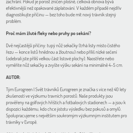
zachrání. Pokud je porost zničen plošně, celková obnova bývá
efektivnější než opakované záplatování. V každém případě nejdřív
diagnostikujte příčinu — bez toho bude mít nový trávník stejný
problém.
Proč mám žluté fleky nebo pruhy po sekání?
Dvě nejčastější příčiny: tupý nůž sekačky (trhá listy místo čistého
řezu — konce listů hnědnou a žloutnou) nebo příliš nízké sečení
(odebrali jste příliš velkou část listové plochy). Naostřete nebo
vyměňte nůž sekačky a zvyšte výšku sekání na minimálně 4–5 cm.
AUTOR:
Tým Eurogreen | Svět trávníků Eurogreen je značka s více než 40 lety
zkušeností ve výzkumu travních porostů. Naše produkty jsou
prověřeny na golfových hřištích a fotbalových stadionech — a jsou k
dispozici každému, kdo chce jistotu výsledku bez pokusů a omylů.
Spolupracujeme s největším soukromým výzkumným institutem pro
trávníky v Evropě.