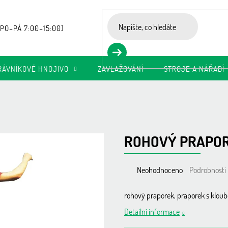
RÁVNÍKOVÉ HNOJIVO
ZAVLAŽOVÁNÍ
STROJE A NÁŘADÍ
ROHOVÝ PRAPOR
Průměrné
Neohodnoceno
Podrobnosti
hodnocení
produktu
rohový praporek, praporek s klou
je
Detailní informace
0,0
z