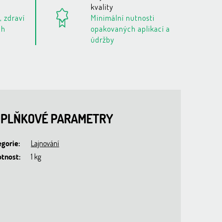
kvality
, zdraví
Minimální nutnosti
ch
opakovaných aplikací a
údržby
PLŇKOVÉ PARAMETRY
egorie
:
Lajnování
tnost
:
1 kg