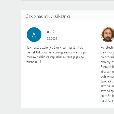
Aleš
A
L
Hodnocení obchodu je 5 z 5 hvězdiček.
6.3.2025
Tak hustý a zelený trávník jsem ještě nikdy
Po letech
neměl. Od používání Eurogreen osiv a hnojiv
trávníku 
musím daleko častěji sekat a tráva je jak ze
na produk
žurnálu :-)
hnojivy, d
Fantastick
zíral a me
dohromady
Zpočátku j
sezoně jse
sezóna spr
co mělo f
na příští 