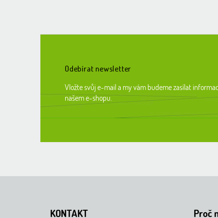
Z
á
p
a
t
Odebírat newsletter
í
Vložte svůj e-mail a my vám budeme zasílat informa
našem e-shopu.
KONTAKT
Proč 