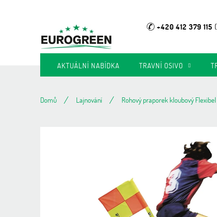
Přejít
na
obsah
+420 412 379 115
AKTUÁLNÍ NABÍDKA
TRAVNÍ OSIVO
T
Domů
Lajnování
Rohový praporek kloubový Flexibel