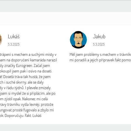
Lukáš
Jakub
J
Hodnocení obchodu je 5 z 5 hvězdiček.
Hodnocení obchodu je 5 
5.3.2025
5.3.2025
 trápení s mechem a suchými místy v
Měl jsem problémy s mechem v trávníku
jsem na doporučení kamaráda narazil
mi poradili a jejich přípravek fakt pomo
ty značky Eurogreen. Začal jsem
okoupil jsem pak i osivo na dosetí.
é! Dosetá tráva tak hustá, že jsem
ch i suché skvrny, ale se daly
 v řádu týdnů. I plevele zmizely.
sem si myslel že si připlácím, ale po
m zjistil opak. Nakonec mi celá
ávy trávníku vyšla levněji, protože
ungovat prostě fugovalo a zbylo mi
rok. Doporučuju. Fakt. Lukáš