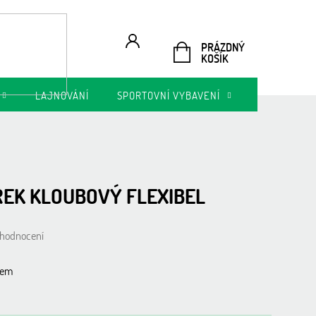
PRÁZDNÝ
NÁKUPNÍ
KOŠÍK
KOŠÍK
LAJNOVÁNÍ
SPORTOVNÍ VYBAVENÍ
AKTUÁLNÍ N
EK KLOUBOVÝ FLEXIBEL
 hodnocení
bem