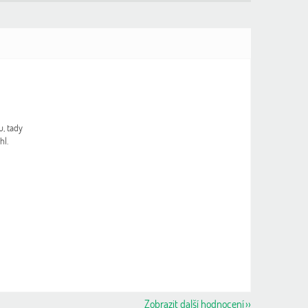
z 5 hvězdiček.
, tady
hl.
Zobrazit další hodnocení