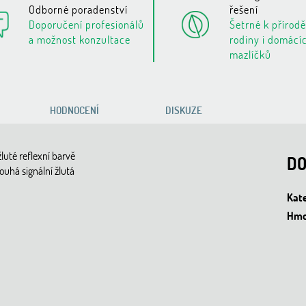
Odborné poradenství
řešení
Doporučení profesionálů
Šetrné k přírodě
a možnost konzultace
rodiny i domácí
mazlíčků
HODNOCENÍ
DISKUZE
luté reflexní barvě
DO
uhá signální žlutá
Kat
Hmo