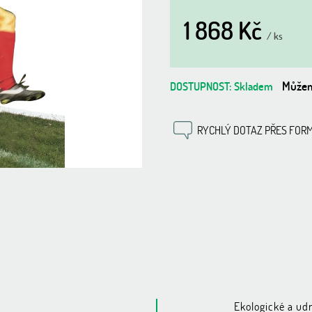
5
1 868 Kč
hvězdiček.
/ ks
Měrná
cena:
Můžem
Skladem
RYCHLÝ DOTAZ PŘES FOR
Ekologické a udr