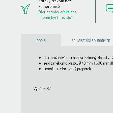
Zdravý trávník bez
kompromisů
Dlouhodobý efekt bez
chemických reziduí
POPIS
SOUVISEJÍCÍ SOUBORY (1)
flex-pružinová mechanika (sklopný kloub) ve ž
žerď z měkkého plastu, Ø 40 mm, 1 600 mm dlo
zemní pouzdro a žlutý praporek
Výr.č.: 0167