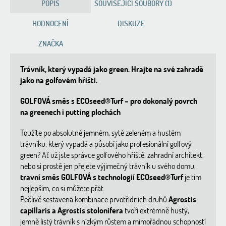
POPIS
SOUVISEJÍCÍ SOUBORY (1)
HODNOCENÍ
DISKUZE
ZNAČKA
Trávník, který vypadá jako green. Hrajte na své zahradě
jako na golfovém hřišti.
GOLFOVÁ směs s ECOseed®Turf – pro dokonalý povrch
na greenech i putting plochách
Toužíte po absolutně jemném, sytě zeleném a hustém
trávníku, který vypadá a působí jako profesionální golfový
green? Ať už jste správce golfového hřiště, zahradní architekt,
nebo si prostě jen přejete výjimečný trávník u svého domu,
travní směs GOLFOVÁ s technologií ECOseed®Turf
je tím
nejlepším, co si můžete přát.
Pečlivě sestavená kombinace prvotřídních druhů
Agrostis
capillaris a Agrostis stolonifera
tvoří extrémně hustý,
jemně listý trávník s nízkým růstem a mimořádnou schopností