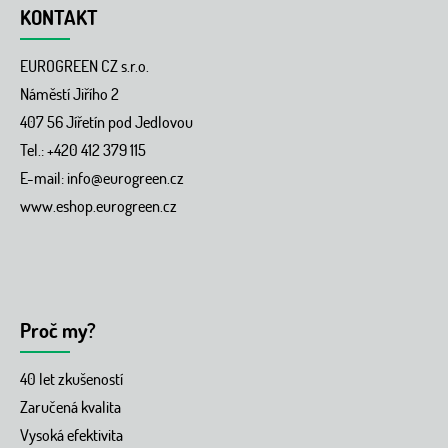
á
KONTAKT
p
a
EUROGREEN CZ s.r.o.
t
í
Náměstí Jiřího 2
407 56 Jířetín pod Jedlovou
Tel.: +420 412 379 115
E-mail:
info@eurogreen.cz
www.eshop.eurogreen.cz
Proč my?
40 let zkušeností
Zaručená kvalita
Vysoká efektivita