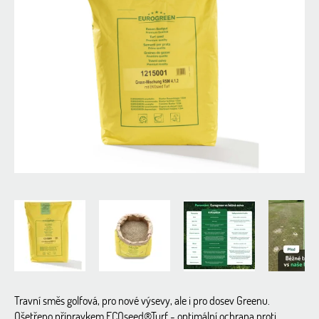
0,0
z
5
hvězdiček.
Travní směs golfová, pro nové výsevy, ale i pro dosev Greenu.
Ošetřeno přípravkem ECOseed®Turf - optimální ochrana proti