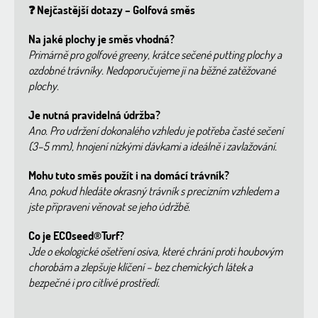
❓ Nejčastější dotazy – Golfová směs
Na jaké plochy je směs vhodná?
Primárně pro golfové greeny, krátce sečené putting plochy a
ozdobné trávníky. Nedoporučujeme ji na běžné zatěžované
plochy.
Je nutná pravidelná údržba?
Ano. Pro udržení dokonalého vzhledu je potřeba časté sečení
(3–5 mm), hnojení nízkými dávkami a ideálně i zavlažování.
Mohu tuto směs použít i na domácí trávník?
Ano, pokud hledáte okrasný trávník s precizním vzhledem a
jste připraveni věnovat se jeho údržbě.
Co je ECOseed®Turf?
Jde o ekologické ošetření osiva, které chrání proti houbovým
chorobám a zlepšuje klíčení – bez chemických látek a
bezpečné i pro citlivé prostředí.