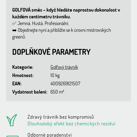
GOLFOVÁ směs – když hledáte naprostou dokonalost v
každém centimetru trávníku.
✅ Jemná. Hustá. Profesionální.
➡️ Objednejte nyní a přibližte se k úrovni mistrovských
greenů.
DOPLŇKOVÉ PARAMETRY
Kategorie
:
Golfový trávník
Hmotnost
:
10 kg
EAN
:
4009269121507
Vydatnost balení
:
650 m²
Zdravý trávník bez kompromisů
Dlouhodobý efekt bez chemických reziduí
Odborné poradenství