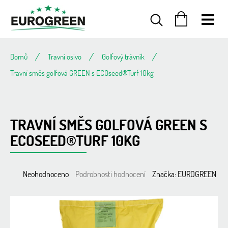
Přejít
na
obsah
NÁKUPNÍ
KOŠÍK
Domů
Travní osivo
Golfový trávník
Travní směs golfová GREEN s ECOseed®Turf 10kg
TRAVNÍ SMĚS GOLFOVÁ GREEN S
ECOSEED®TURF 10KG
Průměrné
Neohodnoceno
Podrobnosti hodnocení
Značka:
EUROGREEN
hodnocení
produktu
je