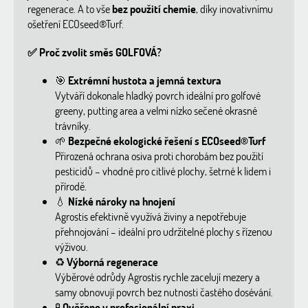
regenerace. A to vše
bez použití chemie
, díky inovativnímu
ošetření ECOseed®Turf.
✅ Proč zvolit směs GOLFOVÁ?
🎯
Extrémní hustota a jemná textura
Vytváří dokonale hladký povrch ideální pro golfové
greeny, putting area a velmi nízko sečené okrasné
trávníky.
🌱
Bezpečné ekologické řešení s ECOseed®Turf
Přirozená ochrana osiva proti chorobám bez použití
pesticidů – vhodné pro citlivé plochy, šetrné k lidem i
přírodě.
💧
Nízké nároky na hnojení
Agrostis efektivně využívá živiny a nepotřebuje
přehnojování – ideální pro udržitelné plochy s řízenou
výživou.
♻️
Výborná regenerace
Výběrové odrůdy Agrostis rychle zacelují mezery a
samy obnovují povrch bez nutnosti častého dosévání.
🧪
Ověřeno v profesionální praxi