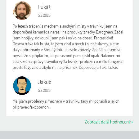
Lukáš
L
Hodnocení obchodu je 5 z 5 hvězdiček.
5.3.2025
Po letech trápení s mechem a suchými místy v trávníku jsem na
doporučení kamaráda narazil na produkty značky Eurogreen. Začal
jsem hnojivy, dokoupil jsem pak i osivo na dosetí. Fantastické!
Dosetá tráva tak hustá, že jsem zíral a mech i suché skvrny, ale se
daly dohromady v řádu týdnů. I plevele zmizely. Zpočátku jsem si
myslel že si připlácím, ale po sezoně jsem zjistil opak. Nakonec mi
celá sezóna správy trávníku vyšla levněji, protože co mělo fungovat
prostě fugovalo a zbylo mi na příští rok. Doporučuju. Fakt. Lukáš
Jakub
J
Hodnocení obchodu je 5 z 5 hvězdiček.
5.3.2025
Měl jsem problémy s mechem v trávníku, tady mi poradili a jejich
přípravek fakt pomohl.
Zobrazit další hodnocení
Z