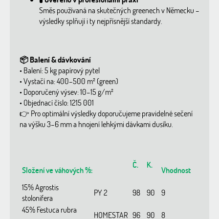
Směs používaná na skutečných greenech v Německu –
výsledky splňují i ty nejpřísnější standardy.
📦 Balení & dávkování
• Balení: 5 kg papírový pytel
• Vystačí na: 400–500 m² (green)
• Doporučený výsev: 10–15 g/m²
• Objednací číslo: 1215 001
👉 Pro optimální výsledky doporučujeme pravidelné sečení
na výšku 3–6 mm a hnojení lehkými dávkami dusíku.
Č.
K.
Složení ve váhových %:
Vhodnost
15% Agrostis
PY 2
98
90
9
stolonifera
45% Festuca rubra
HOMESTAR
96
90
8