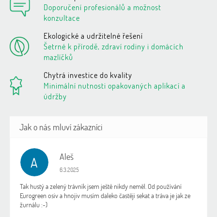
Doporučení profesionálů a možnost
konzultace
Ekologické a udržitelné řešení
Šetrné k přírodě, zdraví rodiny i domácích
mazlíčků
Chytrá investice do kvality
Minimální nutnosti opakovaných aplikací a
údržby
Aleš
A
Hodnocení obchodu je 5 z 5 hvězdiček.
6.3.2025
Tak hustý a zelený trávník jsem ještě nikdy neměl. Od používání
Eurogreen osiv a hnojiv musím daleko častěji sekat a tráva je jak ze
žurnálu :-)