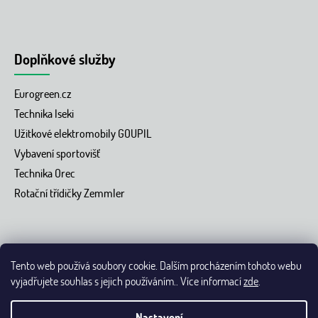
Doplňkové služby
Eurogreen.cz
Technika Iseki
Užitkové elektromobily GOUPIL
Vybavení sportovišť
Technika Orec
Rotační třídičky Zemmler
Tento web používá soubory cookie. Dalším procházením tohoto webu
vyjadřujete souhlas s jejich používáním.. Více informací
zde
.
Vytvořil Shoptet
Nastavení