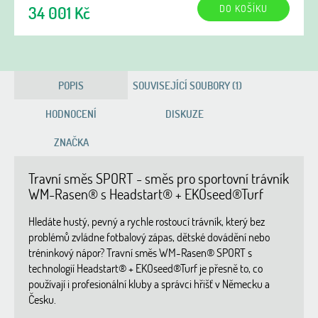
DO KOŠÍKU
34 001 Kč
POPIS
SOUVISEJÍCÍ SOUBORY (1)
HODNOCENÍ
DISKUZE
ZNAČKA
Travní směs SPORT - směs pro sportovní trávník
WM-Rasen® s Headstart® + EKOseed®Turf
Hledáte hustý, pevný a rychle rostoucí trávník, který bez
problémů zvládne fotbalový zápas, dětské dovádění nebo
tréninkový nápor? Travní směs WM-Rasen® SPORT s
technologií Headstart® + EKOseed®Turf je přesně to, co
používají i profesionální kluby a správci hřišť v Německu a
Česku.