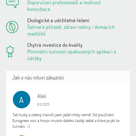
Doporučení profesionálů a možnost
konzultace
Ekologické a udržitelné řešení
Šetrné k přírodě, zdraví rodiny i domácích
mazlíčků
Chytrá investice do kvality
Minimální nutnosti opakovaných aplikací a
údržby
Aleš
A
Hodnocení obchodu je 5 z 5 hvězdiček.
6.3.2025
Tak hustý a zelený trávník jsem ještě nikdy neměl. Od používání
Eurogreen osiv a hnojiv musím daleko častěji sekat a tráva je jak ze
žurnálu :-)