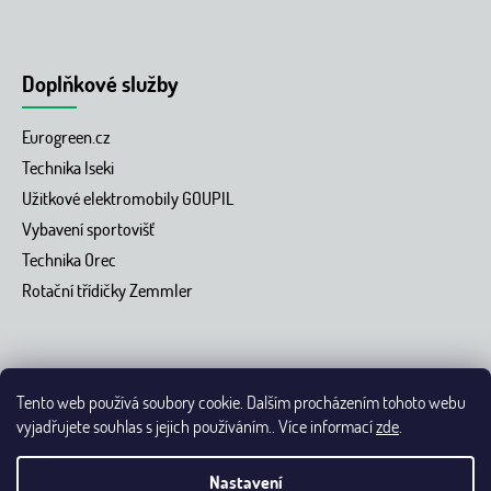
Doplňkové služby
Eurogreen.cz
Technika Iseki
Užitkové elektromobily GOUPIL
Vybavení sportovišť
Technika Orec
Rotační třídičky Zemmler
Tento web používá soubory cookie. Dalším procházením tohoto webu
vyjadřujete souhlas s jejich používáním.. Více informací
zde
.
Vytvořil Shoptet
Nastavení