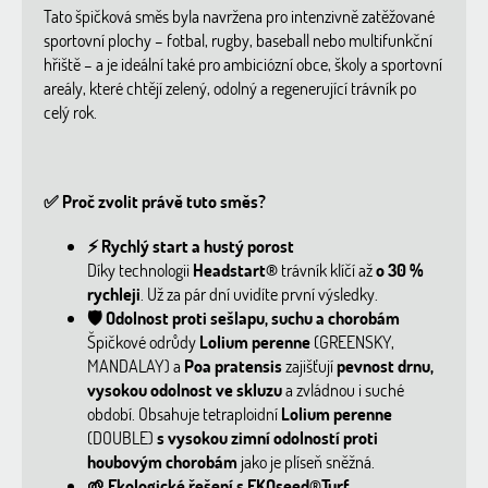
Tato špičková směs byla navržena pro intenzivně zatěžované
sportovní plochy – fotbal, rugby, baseball nebo multifunkční
hřiště – a je ideální také pro ambiciózní obce, školy a sportovní
areály, které chtějí zelený, odolný a regenerující trávník po
celý rok.
✅
Proč zvolit právě tuto směs?
⚡
Rychlý start a hustý porost
Díky technologii
Headstart®
trávník klíčí až
o 30 %
rychleji
. Už za pár dní uvidíte první výsledky.
🛡️
Odolnost proti sešlapu, suchu a chorobám
Špičkové odrůdy
Lolium perenne
(GREENSKY,
MANDALAY) a
Poa pratensis
zajišťují
pevnost drnu,
vysokou odolnost ve skluzu
a zvládnou i suché
období. Obsahuje tetraploidní
Lolium perenne
(DOUBLE)
s vysokou zimní odolností proti
houbovým chorobám
jako je plíseň sněžná.
🌱
Ekologické řešení s EKOseed®Turf