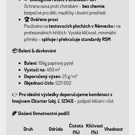
Ochrana osiva proti chorobám –
bez chemie
,
bezpečné pro děti, mazlíčky i životní prostředí.
🏆
Ověřeno praxí
Používáno na
testovacích plochách v Německu
i na
profesionálních hřištích. Vysoká klíčivost, minimální
příměsi –
splňuje i překračuje standardy RSM
.
📦
Balení & dávkování
Balení:
10kg papírový pytel
Vystačí na:
400 m²
Doporučený výsev:
25 g/m²
Objednací číslo:
1221 002
👉
Pro ideální výsledky doporučujeme kombinaci s
hnojivem [Starter (obj. č. 1234)]
– podpoří klíčení i růst.
🌾
Složení (hmotnostní podíl)
Čistota
Klíčivost
Druh
Odrůda
Vhodnost
(%)
(%)