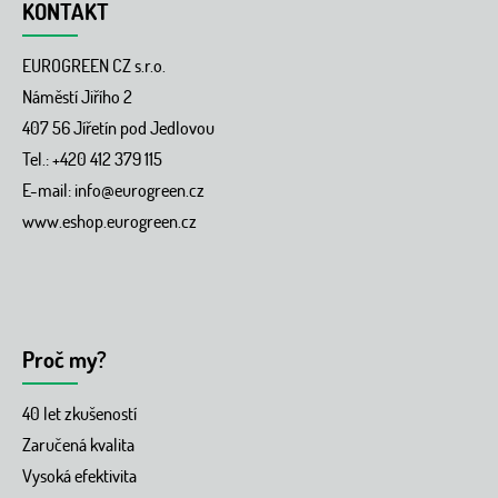
á
KONTAKT
p
a
EUROGREEN CZ s.r.o.
t
í
Náměstí Jiřího 2
407 56 Jířetín pod Jedlovou
Tel.: +420 412 379 115
E-mail:
info@eurogreen.cz
www.eshop.eurogreen.cz
Proč my?
40 let zkušeností
Zaručená kvalita
Vysoká efektivita