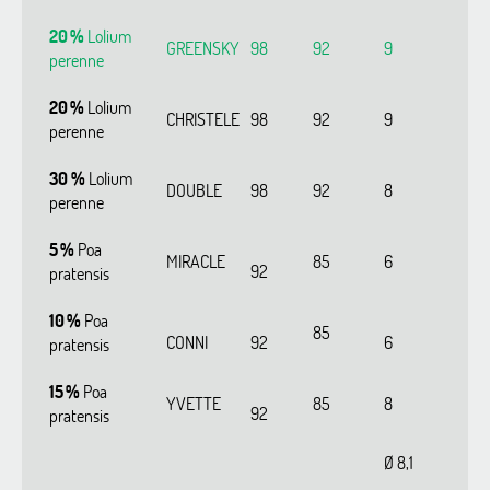
20 %
Lolium
GREENSKY
98
92
9
perenne
20 %
Lolium
CHRISTELE
98
92
9
perenne
30 %
Lolium
DOUBLE
98
92
8
perenne
5 %
Poa
MIRACLE
85
6
92
pratensis
10 %
Poa
85
CONNI
92
6
pratensis
15 %
Poa
YVETTE
85
8
92
pratensis
Ø 8,1