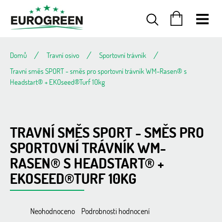
Přejít
na
obsah
NÁKUPNÍ
KOŠÍK
Domů
Travní osivo
Sportovní trávník
Travní směs SPORT - směs pro sportovní trávník WM-Rasen® s
Headstart® + EKOseed®Turf 10kg
TRAVNÍ SMĚS SPORT - SMĚS PRO
SPORTOVNÍ TRÁVNÍK WM-
RASEN® S HEADSTART® +
EKOSEED®TURF 10KG
Průměrné
Neohodnoceno
Podrobnosti hodnocení