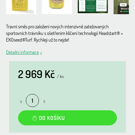
Travní směs pro založení nových intenzivně zatežovaných
sportovních trávníku s ošetřením klíčení technologií Headstart® +
EKOseed®Turf. Rychleji už to nejde!
Detailní informace
2 969 Kč
/ ks
Měrná
cena:
DO KOŠÍKU