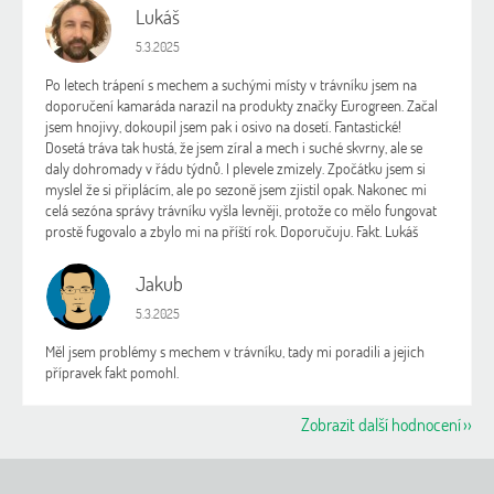
Lukáš
L
Hodnocení obchodu je 5 z 5 hvězdiček.
5.3.2025
Po letech trápení s mechem a suchými místy v trávníku jsem na
doporučení kamaráda narazil na produkty značky Eurogreen. Začal
jsem hnojivy, dokoupil jsem pak i osivo na dosetí. Fantastické!
Dosetá tráva tak hustá, že jsem zíral a mech i suché skvrny, ale se
daly dohromady v řádu týdnů. I plevele zmizely. Zpočátku jsem si
myslel že si připlácím, ale po sezoně jsem zjistil opak. Nakonec mi
celá sezóna správy trávníku vyšla levněji, protože co mělo fungovat
prostě fugovalo a zbylo mi na příští rok. Doporučuju. Fakt. Lukáš
Jakub
J
Hodnocení obchodu je 5 z 5 hvězdiček.
5.3.2025
Měl jsem problémy s mechem v trávníku, tady mi poradili a jejich
přípravek fakt pomohl.
Zobrazit další hodnocení
Z