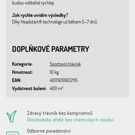
budou viditelné rychleji.
Jak rychle uvidím výsledky?
Díky Headstart® technologii už během 5–7 dnů.
DOPLŇKOVÉ PARAMETRY
Kategorie
:
Sportovní trávník
Hmotnost
:
10 kg
EAN
:
4009269122115
Vydatnost balení
:
400 m²
Zdravý trávník bez kompromisů
Dlouhodobý efekt bez chemických reziduí
Odborné poradenství