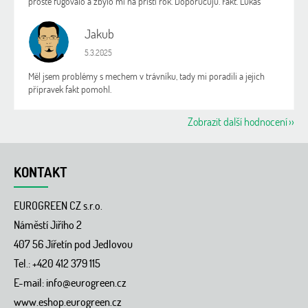
prostě fugovalo a zbylo mi na příští rok. Doporučuju. Fakt. Lukáš
Jakub
J
Hodnocení obchodu je 5 z 5 hvězdiček.
5.3.2025
Měl jsem problémy s mechem v trávníku, tady mi poradili a jejich
přípravek fakt pomohl.
Zobrazit další hodnocení
Z
á
KONTAKT
p
a
EUROGREEN CZ s.r.o.
t
í
Náměstí Jiřího 2
407 56 Jířetín pod Jedlovou
Tel.: +420 412 379 115
E-mail:
info@eurogreen.cz
www.eshop.eurogreen.cz