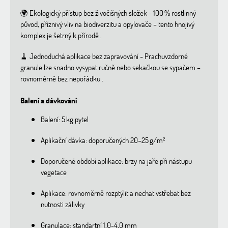
🌍 Ekologický přístup bez živočišných složek -
100 % rostlinný
původ, příznivý vliv na biodiverzitu a opylovače – tento hnojivý
komplex je šetrný k přírodě
.
🧹 Jednoduchá aplikace bez zapravování -
Prachuvzdorné
granule lze snadno vysypat ručně nebo sekačkou se sypačem –
rovnoměrně bez nepořádku
.
Balení a dávkování
Balení: 5 kg pytel
Aplikační dávka: doporučených 20–25 g/m²
Doporučené období aplikace: brzy na jaře při nástupu
vegetace
Aplikace: rovnoměrně rozptýlit a nechat vstřebat bez
nutnosti zálivky
Granulace: standartní 1,0-4,0 mm