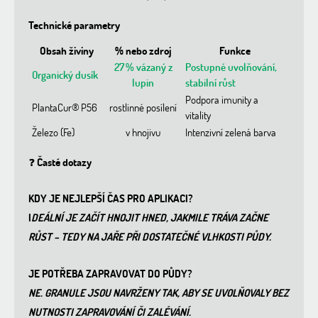
Technické parametry
Obsah živiny
% nebo zdroj
Funkce
27 % vázaný z
Postupné uvolňování,
Organický dusík
lupin
stabilní růst
Podpora imunity a
PlantaCur® P56
rostlinné posílení
vitality
Železo (Fe)
v hnojivu
Intenzivní zelená barva
❓
Časté dotazy
KDY JE NEJLEPŠÍ ČAS PRO APLIKACI?
I
DEÁLNÍ JE ZAČÍT HNOJIT HNED, JAKMILE TRÁVA ZAČNE
RŮST – TEDY NA JAŘE PŘI DOSTATEČNÉ VLHKOSTI PŮDY.
JE POTŘEBA ZAPRAVOVAT DO PŮDY?
NE. GRANULE JSOU NAVRŽENY TAK, ABY SE UVOLŇOVALY BEZ
NUTNOSTI ZAPRAVOVÁNÍ ČI ZALÉVÁNÍ.