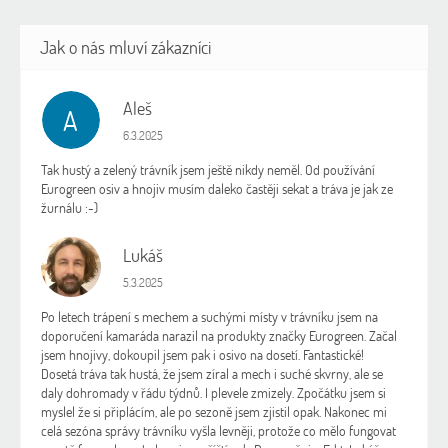
Aleš
A
Hodnocení obchodu je 5 z 5 hvězdiček.
6.3.2025
Tak hustý a zelený trávník jsem ještě nikdy neměl. Od používání
Eurogreen osiv a hnojiv musím daleko častěji sekat a tráva je jak ze
žurnálu :-)
Lukáš
L
Hodnocení obchodu je 5 z 5 hvězdiček.
5.3.2025
Po letech trápení s mechem a suchými místy v trávníku jsem na
doporučení kamaráda narazil na produkty značky Eurogreen. Začal
jsem hnojivy, dokoupil jsem pak i osivo na dosetí. Fantastické!
Dosetá tráva tak hustá, že jsem zíral a mech i suché skvrny, ale se
daly dohromady v řádu týdnů. I plevele zmizely. Zpočátku jsem si
myslel že si připlácím, ale po sezoně jsem zjistil opak. Nakonec mi
celá sezóna správy trávníku vyšla levněji, protože co mělo fungovat