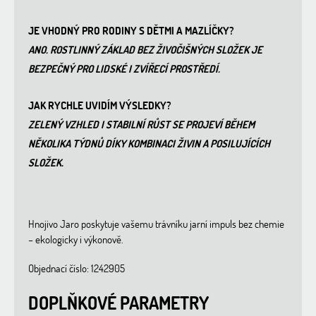
JE VHODNÝ PRO RODINY S DĚTMI A MAZLÍČKY?
ANO. ROSTLINNÝ ZÁKLAD BEZ ŽIVOČIŠNÝCH SLOŽEK JE
BEZPEČNÝ PRO LIDSKÉ I ZVÍŘECÍ PROSTŘEDÍ.
JAK RYCHLE UVIDÍM VÝSLEDKY?
ZELENÝ VZHLED I STABILNÍ RŮST SE PROJEVÍ BĚHEM
NĚKOLIKA TÝDNŮ DÍKY KOMBINACI ŽIVIN A POSILUJÍCÍCH
SLOŽEK.
Hnojivo Jaro poskytuje vašemu trávníku jarní impuls bez chemie
– ekologicky i výkonově.
Objednací číslo: 1242905
DOPLŇKOVÉ PARAMETRY