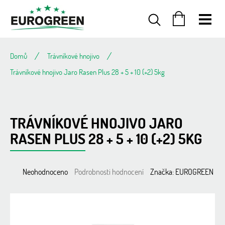
Přejít
na
obsah
NÁKUPNÍ
KOŠÍK
Domů
Trávníkové hnojivo
Trávníkové hnojivo Jaro Rasen Plus 28 + 5 + 10 (+2) 5kg
TRÁVNÍKOVÉ HNOJIVO JARO
RASEN PLUS 28 + 5 + 10 (+2) 5KG
Průměrné
Neohodnoceno
Podrobnosti hodnocení
Značka:
EUROGREEN
hodnocení
produktu
je