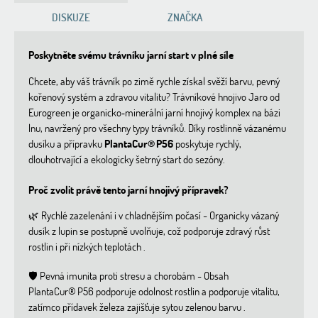
DISKUZE
ZNAČKA
Poskytněte svému trávníku jarní start v plné síle
Chcete, aby váš trávník po zimě rychle získal svěží barvu, pevný
kořenový systém a zdravou vitalitu? Trávníkové hnojivo Jaro od
Eurogreen je organicko‑minerální jarní hnojivý komplex na bázi
lnu, navržený pro všechny typy trávníků. Díky rostlinně vázanému
dusíku a přípravku
PlantaCur® P56
poskytuje rychlý,
dlouhotrvající a ekologicky šetrný start do sezóny.
Proč zvolit právě tento jarní hnojivý přípravek?
🌿 Rychlé zazelenání i v chladnějším počasí -
Organicky vázaný
dusík z lupin se postupně uvolňuje, což podporuje zdravý růst
rostlin i při nízkých teplotách
.
🛡️ Pevná imunita proti stresu a chorobám -
Obsah
PlantaCur® P56 podporuje odolnost rostlin a podporuje vitalitu,
zatímco přídavek železa zajišťuje sytou zelenou barvu
.