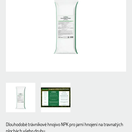
0,0
z
5
hvězdiček.
Dlouhodobé trávníkové hnojivo NPK pro jarní hnojení na travnatých
plochách všeho druhu