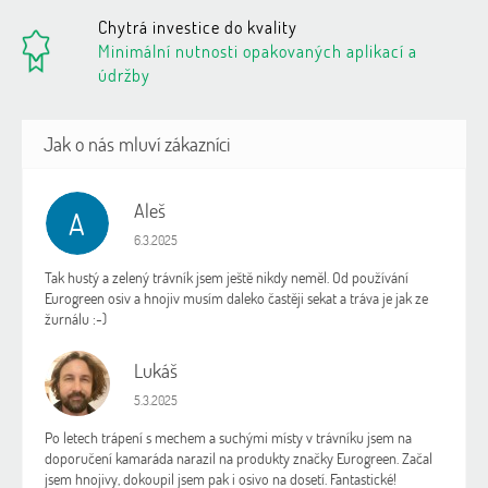
Chytrá investice do kvality
Minimální nutnosti opakovaných aplikací a
údržby
Aleš
A
Hodnocení obchodu je 5 z 5 hvězdiček.
6.3.2025
Tak hustý a zelený trávník jsem ještě nikdy neměl. Od používání
Eurogreen osiv a hnojiv musím daleko častěji sekat a tráva je jak ze
žurnálu :-)
Lukáš
L
Hodnocení obchodu je 5 z 5 hvězdiček.
5.3.2025
Po letech trápení s mechem a suchými místy v trávníku jsem na
doporučení kamaráda narazil na produkty značky Eurogreen. Začal
jsem hnojivy, dokoupil jsem pak i osivo na dosetí. Fantastické!