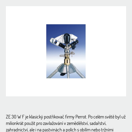
hodnocení
produktu
je
0,0
z
5
hvězdiček.
ZE 30 W F je klasický postřikovač firmy Perrot. Po celém světě byl už
milionkrát použit pro zavlažování v zemědělství, sadařství,
zahradnictví, ale i na pastvinách a polích s obilím nebo tržními