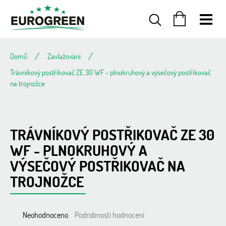
Přejít
na
obsah
NÁKUPNÍ
KOŠÍK
Domů
Zavlažování
Trávníkový postřikovač ZE 30 WF - plnokruhový a výsečový postřikovač
na trojnožce
TRÁVNÍKOVÝ POSTŘIKOVAČ ZE 30
WF - PLNOKRUHOVÝ A
VÝSEČOVÝ POSTŘIKOVAČ NA
TROJNOŽCE
Průměrné
Neohodnoceno
Podrobnosti hodnocení