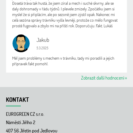
Dosetá tráva tak hustá, že jsem zíral a mech i suché skvrny, ale se
daly dohromady v řádu týdnů. I plevele zmizely. Zpočátku jsem si
myslel že si připlácím, ale po sezoně jsem zjistil opak. Nakonec mi
celá sezóna správy trávníku vyšla levněji, protože co mělo fungovat
prostě fugovalo a zbylo mi na příští rok. Doporučuju. Fakt. Lukáš
Jakub
J
Hodnocení obchodu je 5 z 5 hvězdiček.
5.3.2025
Měl jsem problémy s mechem v trávníku, tady mi poradili a jejich
přípravek fakt pomohl.
Zobrazit další hodnocení
Z
á
KONTAKT
p
a
EUROGREEN CZ s.r.o.
t
í
Náměstí Jiřího 2
407 56 Jířetín pod Jedlovou