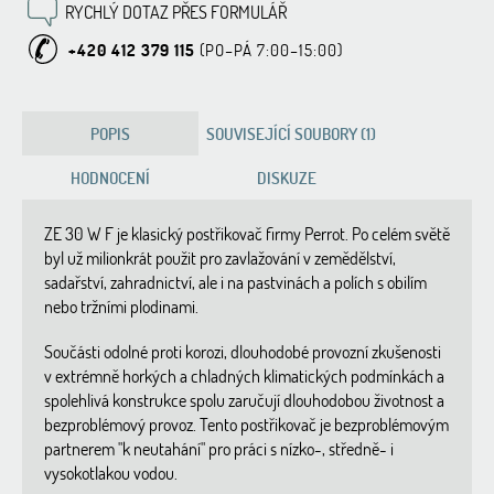
RYCHLÝ DOTAZ PŘES FORMULÁŘ
+420 412 379 115
POPIS
SOUVISEJÍCÍ SOUBORY (1)
HODNOCENÍ
DISKUZE
ZE 30 W F je klasický postřikovač firmy Perrot. Po celém světě
byl už milionkrát použit pro zavlažování v zemědělství,
sadařství, zahradnictví, ale i na pastvinách a polích s obilím
nebo tržními plodinami.
Součásti odolné proti korozi, dlouhodobé provozní zkušenosti
v extrémně horkých a chladných klimatických podmínkách a
spolehlivá konstrukce spolu zaručují dlouhodobou životnost a
bezproblémový provoz. Tento postřikovač je bezproblémovým
partnerem "k neutahání" pro práci s nízko-, středně- i
vysokotlakou vodou.