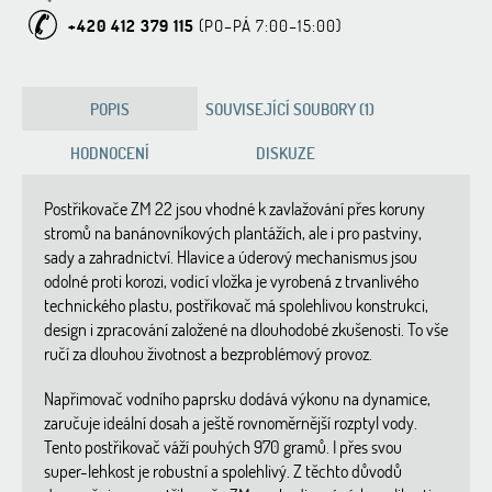
+420 412 379 115
POPIS
SOUVISEJÍCÍ SOUBORY (1)
HODNOCENÍ
DISKUZE
Postřikovače ZM 22 jsou vhodné k zavlažování přes koruny
stromů na banánovníkových plantážích, ale i pro pastviny,
sady a zahradnictví. Hlavice a úderový mechanismus jsou
odolné proti korozi, vodicí vložka je vyrobená z trvanlivého
technického plastu, postřikovač má spolehlivou konstrukci,
design i zpracování založené na dlouhodobé zkušenosti. To vše
ručí za dlouhou životnost a bezproblémový provoz.
Napřimovač vodního paprsku dodává výkonu na dynamice,
zaručuje ideální dosah a ještě rovnoměrnější rozptyl vody.
Tento postřikovač váží pouhých 970 gramů. I přes svou
super-lehkost je robustní a spolehlivý. Z těchto důvodů