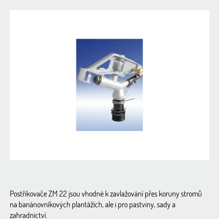
hodnocení
produktu
je
0,0
z
5
hvězdiček.
Postřikovače ZM 22 jsou vhodné k zavlažování přes koruny stromů
na banánovníkových plantážích, ale i pro pastviny, sady a
zahradnictví.