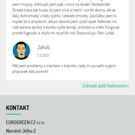
jsem hnojivy, dokoupil jsem pak i osivo na dosetí. Fantastické!
Dosetá tráva tak hustá, že jsem zíral a mech i suché skvrny, ale se
daly dohromady v řádu týdnů. I plevele zmizely. Zpočátku jsem si
myslel že si připlácím, ale po sezoně jsem zjistil opak. Nakonec mi
celá sezóna správy trávníku vyšla levněji, protože co mělo fungovat
prostě fugovalo a zbylo mi na příští rok. Doporučuju. Fakt. Lukáš
Jakub
J
Hodnocení obchodu je 5 z 5 hvězdiček.
5.3.2025
Měl jsem problémy s mechem v trávníku, tady mi poradili a jejich
přípravek fakt pomohl.
Zobrazit další hodnocení
Z
á
KONTAKT
p
a
EUROGREEN CZ s.r.o.
t
í
Náměstí Jiřího 2