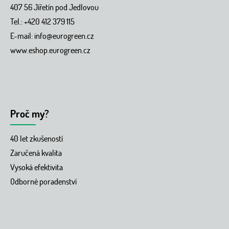
407 56 Jířetín pod Jedlovou
Tel.: +420 412 379 115
E-mail:
info@eurogreen.cz
www.eshop.eurogreen.cz
Proč my?
40 let zkušeností
Zaručená kvalita
Vysoká efektivita
Odborné poradenství