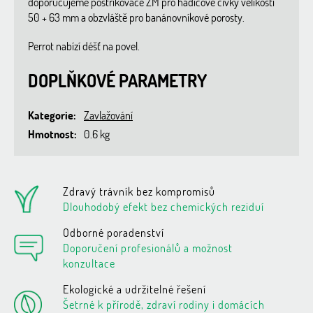
doporučujeme postřikovače ZM pro hadicové cívky velikosti
50 + 63 mm a obzvláště pro banánovníkové porosty.
Perrot nabízí déšť na povel.
DOPLŇKOVÉ PARAMETRY
Kategorie
:
Zavlažování
Hmotnost
:
0.6 kg
Zdravý trávník bez kompromisů
Dlouhodobý efekt bez chemických reziduí
Odborné poradenství
Doporučení profesionálů a možnost
konzultace
Ekologické a udržitelné řešení
Šetrné k přírodě, zdraví rodiny i domácích