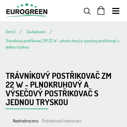
Přejít
na
obsah
NÁKUPNÍ
KOŠÍK
Domů
Zavlažování
Trávníkový postřikovač ZM 22 W - plnokruhový a výsečový postřikovač s
jednou tryskou
TRÁVNÍKOVÝ POSTŘIKOVAČ ZM
22 W - PLNOKRUHOVÝ A
VÝSEČOVÝ POSTŘIKOVAČ S
JEDNOU TRYSKOU
Průměrné
Neohodnoceno
Podrobnosti hodnocení