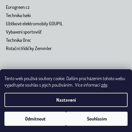
Eurogreen.cz
Technika Iseki
Užitkové elektromobily GOUPIL
Vybavení sportovišť
Technika Orec
Rotační třídičky Zemmler
Tento web používá soubory cookie. Dalším procházením tohoto webu
vyjadřujete souhlas s jejich používáním.. Více informací
zde
.
Vytvořil Shoptet
Nastavení
Copyright 2026 Eurogreen.cz - přes 40 let se staráme o dokonalé
trávníky.
Upravit nastavení cookies
Grafický návrh nakódoval
Odmítnout
Souhlasím
Shoptak.cz