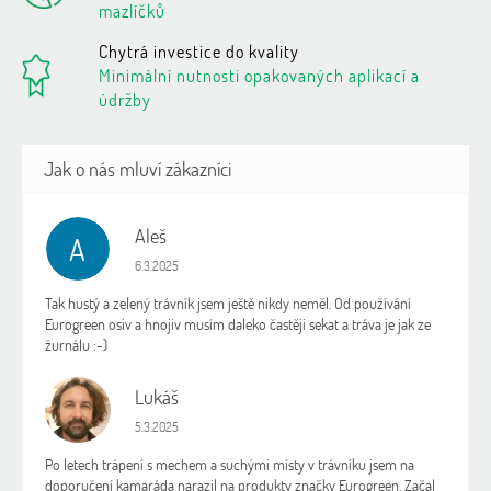
mazlíčků
Chytrá investice do kvality
Minimální nutnosti opakovaných aplikací a
údržby
Aleš
A
Hodnocení obchodu je 5 z 5 hvězdiček.
6.3.2025
Tak hustý a zelený trávník jsem ještě nikdy neměl. Od používání
Eurogreen osiv a hnojiv musím daleko častěji sekat a tráva je jak ze
žurnálu :-)
Lukáš
L
Hodnocení obchodu je 5 z 5 hvězdiček.
5.3.2025
Po letech trápení s mechem a suchými místy v trávníku jsem na
doporučení kamaráda narazil na produkty značky Eurogreen. Začal