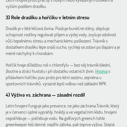
vyšším podílem draslíku.
3) Role draslíku a hořčíku v letním stresu
Draslík je v létě klíčová živina. Posiluje buněčné stěny, zlepšuje
schopnost rostliny regulovat příjem a výdej vody, zvyšuje odolnost
vůči tepelnému stresu a mechanickému poškození. Trávník s
dostatkem draslíku lépe snáší sucho, rychleji se zotaví po šlapání a je
méně náchylný k chorobám.
Hořčík hraje důležitou roli v chlorofylu — bez něj trávník blední,
žloutne a ztrácí hustotu i při dostatku ostatních živin.
Hnojiva
s
přídavkem hořčíku jsou proto pro letní sezónu, zejména u
sportovních trávníků, výrazně lepší volbou než základní NPK.
4) Výživa vs. záchrana — zásadní rozdíl
Letní hnojení funguje jako prevence, ne jako záchrana.
Trávník, který
je v červenci úplně vyprahlý, hnědý a ve vegetačním klidu, hnojení
nepotřebuje — potřebuje vodu
. Na golfových greench tohle
greenkeeper řeší denně: nejdřív zálivka, pak teprve výživa. Stejné