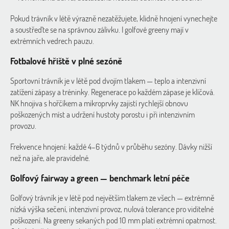
Pokud trávník v létě výrazně nezatěžujete, klidně hnojení vynechejte
a soustřeďte se na správnou zálivku. I golfové greeny mají v
extrémních vedrech pauzu.
Fotbalové hřiště v plné sezóně
Sportovní trávník je v létě pod dvojím tlakem — teplo a intenzivní
zatížení zápasy a tréninky. Regenerace po každém zápase je klíčová.
NK hnojiva s hořčíkem a mikroprvky zajistí rychlejší obnovu
poškozených míst a udržení hustoty porostu i při intenzivním
provozu.
Frekvence hnojení: každé 4–6 týdnů v průběhu sezóny. Dávky nižší
než na jaře, ale pravidelné.
Golfový fairway a green — benchmark letní péče
Golfový trávník je v létě pod největším tlakem ze všech — extrémně
nízká výška sečení, intenzivní provoz, nulová tolerance pro viditelné
poškození. Na greeny sekaných pod 10 mm platí extrémní opatrnost.