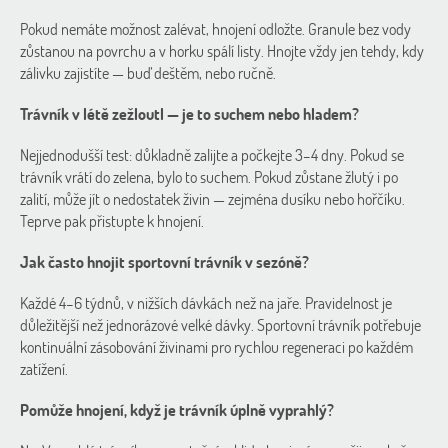
Pokud nemáte možnost zalévat, hnojení odložte. Granule bez vody
zůstanou na povrchu a v horku spálí listy. Hnojte vždy jen tehdy, kdy
zálivku zajistíte — buď deštěm, nebo ručně.
Trávník v létě zežloutl — je to suchem nebo hladem?
Nejjednodušší test: důkladně zalijte a počkejte 3–4 dny. Pokud se
trávník vrátí do zelena, bylo to suchem. Pokud zůstane žlutý i po
zalití, může jít o nedostatek živin — zejména dusíku nebo hořčíku.
Teprve pak přistupte k hnojení.
Jak často hnojit sportovní trávník v sezóně?
Každé 4–6 týdnů, v nižších dávkách než na jaře. Pravidelnost je
důležitější než jednorázové velké dávky. Sportovní trávník potřebuje
kontinuální zásobování živinami pro rychlou regeneraci po každém
zatížení.
Pomůže hnojení, když je trávník úplně vyprahlý?