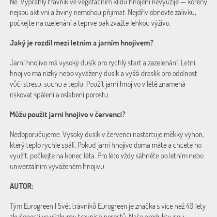
Ne. Vyprahlý trávník ve vegetačním klidu hnojení nevyužije — kořeny
nejsou aktivní a živiny nemohou přijímat. Nejdřív obnovte zálivku,
počkejte na ozelenání a teprve pak zvažte lehkou výživu.
Jaký je rozdíl mezi letním a jarním hnojivem?
Jarní hnojivo má vysoký dusík pro rychlý start a zazelenání. Letní
hnojivo má nízký nebo vyvážený dusík a vyšší draslík pro odolnost
vůči stresu, suchu a teplu. Použít jarní hnojivo v létě znamená
riskovat spálení a oslabení porostu.
Můžu použít jarní hnojivo v červenci?
Nedoporučujeme. Vysoký dusík v červenci nastartuje měkký výhon,
který teplo rychle spálí. Pokud jarní hnojivo doma máte a chcete ho
využít, počkejte na konec léta. Pro léto vždy sáhněte po letním nebo
univerzálním vyváženém hnojivu.
AUTOR:
Tým Eurogreen | Svět trávníků Eurogreen je značka s více než 40 lety
zkušeností ve výzkumu travních porostů. Naše produkty jsou