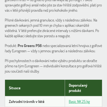
spravujete golfový areál nebo jste za stav hřiště zodpovědní, platí pro
vás v létě přísnější pravidla než pro kohokoliv jiného.
Přísné dávkování, jemná granulace, vždy s následnou zálivkou. Na
greenech sekaných pod 10 mm je chyba v aplikaci okamžitě
viditelná. V létě preferujte zkrácené intervaly s nižšími dávkami. Po
každé aplikaci sledujte stav porostu a reagujte.
Produkt:
Pro Greens P56
nebo specializovaná letní hnojiva z golfové
řady Eurogreen — vždy s jemnou granulací a následnou zálivkou.
Při pochybnostech o dávkování nebo výběru produktu se obraťte
přímo na tým Eurogreen — individuální konzultace pro golfová hřiště
jsou součástí naší služby.
Doporučený
Situace
produkt
Zahradní trávník v létě
Basic NK 25 kg