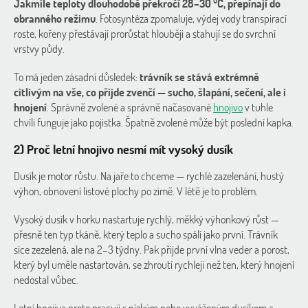
Jakmile teploty dlouhodobě překročí 28–30 °C, přepínají do
obranného režimu
. Fotosyntéza zpomaluje, výdej vody transpirací
roste, kořeny přestávají prorůstat hlouběji a stahují se do svrchní
vrstvy půdy.
To má jeden zásadní důsledek:
trávník se stává extrémně
citlivým na vše, co přijde zvenčí — sucho, šlapání, sečení, ale i
hnojení
. Správně zvolené a správně načasované
hnojivo
v tuhle
chvíli funguje jako pojistka. Špatně zvolené může být poslední kapka.
2) Proč letní hnojivo nesmí mít vysoký dusík
Dusík je motor růstu. Na jaře to chceme — rychlé zazelenání, hustý
výhon, obnovení listové plochy po zimě. V létě je to problém.
Vysoký dusík v horku nastartuje rychlý, měkký výhonkový růst —
přesně ten typ tkáně, který teplo a sucho spálí jako první.
Trávník
sice zezelená, ale na 2–3 týdny. Pak přijde první vlna veder a porost,
který byl uměle nastartován, se zhroutí rychleji než ten, který hnojení
nedostal vůbec.
Letní hnojiva proto pracují s nízkým nebo vyváženým dusíkem a