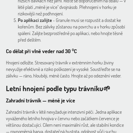
nižších dávkách než jarní. Říďte se doporučením na obalu — v
létě platí „méně je více" dvojnásob. Přehnojení v horku je
rizikovější než podhnojení.
Po aplikaci zalijte
-
Granule musí se rozpustit a dostat ke
kořenům. Bez zálivky zůstanou na povrchu a v horku způsobí
spálení. Zalijte bezprostředně po aplikaci, nebo hnojte těsně
před deštěm.
Co dělat při vlně veder nad 30 °C
Hnojení odložte. Stresovaný trávník v extrémním horku živiny
nevyužije efektivně a riziko poškození je vysoké. Soustřeďte se na
zálivku — ráno, hlouběji, méně často. Hnojte až po odeznění veder.
Letní hnojení podle typu trávníku🌱
Zahradní trávník — méně je více
Zahradní trávník v létě nevyžaduje intenzivní péči. Jedna aplikace
vyváženého letního hnojiva v červnu nebo začátkem července je
většinou dostačující. Cílem není maximální růst, ale stabilní kondice
— rovnoměrná barva, dostatečná hustota, odolnost vůči suchu.