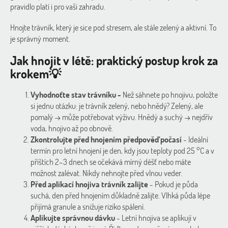
pravidlo platí i pro vaši zahradu.
Hnojte trávník, který je sice pod stresem, ale stále zelený a aktivní. To
je správný moment.
Jak hnojit v létě: praktický postup krok za
krokem💡
Vyhodnoťte stav trávníku -
Než sáhnete po hnojivu, položte
si jednu otázku: je trávník zelený, nebo hnědý? Zelený, ale
pomalý → může potřebovat výživu. Hnědý a suchý → nejdřív
voda, hnojivo až po obnově.
Zkontrolujte před hnojením předpověď počasí
-
Ideální
termín pro letní hnojení je den, kdy jsou teploty pod 25 °C a v
příštích 2–3 dnech se očekává mírný déšť nebo máte
možnost zalévat. Nikdy nehnojte před vlnou veder.
Před aplikací hnojiva trávník zalijte
-
Pokud je půda
suchá, den před hnojením důkladně zalijte. Vlhká půda lépe
přijímá granule a snižuje riziko spálení.
Aplikujte správnou dávku
-
Letní hnojiva se aplikují v