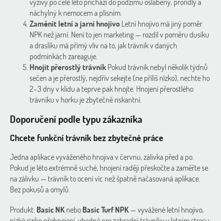
výživy po celé léto přichází do podzimu oslabený, prořídlý a
náchylný k nemocem a plísním.
Zaměnit letní a jarní hnojivo
Letní hnojivo má jiný poměr
NPK než jarní. Není to jen marketing — rozdíl v poměru dusíku
a draslíku má přímý vliv na to, jak trávník v daných
podmínkách zareaguje.
Hnojit přerostlý trávník
Pokud trávník nebyl několik týdnů
sečen a je přerostlý, nejdřív sekejte (ne příliš nízko), nechte ho
2–3 dny v klidu a teprve pak hnojte. Hnojení přerostlého
trávníku v horku je zbytečně riskantní.
Doporučení podle typu zákazníka
Chcete funkční trávník bez zbytečné práce
Jedna aplikace vyváženého hnojiva v červnu, zálivka před a po.
Pokud je léto extrémně suché, hnojení raději přeskočte a zaměřte se
na zálivku — trávník to ocení víc než špatně načasovaná aplikace.
Bez pokusů a omylů.
Produkt:
Basic NK
nebo
Basic Turf NPK
— vyvážené letní hnojivo,
nízké riziko přehnojení, vhodné pro zahradní trávníky v letním stresu.