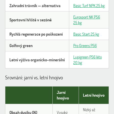
Zahradní trávník — alternativa
Basic Turf NPK 25 kg
Eurosport NK P56
Sportovní hřiště v sezóně
25 kg
Rychlá regenerace po poškození
Basic Start 25 kg
Golfový green
Pro Greens P56
Lupigreen P56 léto
Letní výživa organicko-minerální
20 kg
Srovnání: jarní vs. letní hnojivo
Jarní
Letní hnojivo
hnojivo
Nízký až
Obsah dusíku (N)
Vysoký