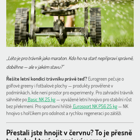
„Léto je pro trávník jako maraton. Kdo ho na start nepřipraví správně,
doběhne — ale v jakém stavu?"
Řešíte letní kondici trávníku právě teď?
Eurogreen pečuje o
golfové greeny i fotbalové plochy — produkty prověřené v
podmínkách, kde není prostor pro experimenty. Pro zahradní trávník
sáhněte po
Basic NK 25 kg
— vyvážené letní hnojivo p
ro stabilní růst
bez překrmení. Pro sportovní hřiště:
Eurosport NK P56 25 kg
— NK
hnojivo s hořčíkem pro odolnost a rychlou regeneraci po zátěži.
Přestali jste hnojit v červnu? To je přesně