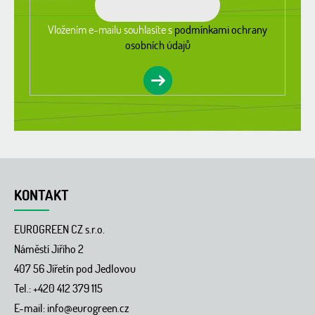
Vložením e-mailu souhlasíte s
podmínkami ochrany
osobních údajů
KONTAKT
EUROGREEN CZ s.r.o.
Náměstí Jiřího 2
407 56 Jířetín pod Jedlovou
Tel.: +420 412 379 115
E-mail:
info@eurogreen.cz