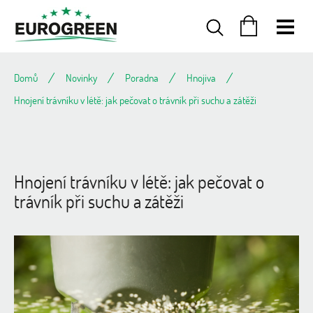
Přejít
na
obsah
NÁKUPNÍ
KOŠÍK
Domů
Novinky
Poradna
Hnojiva
Hnojení trávníku v létě: jak pečovat o trávník při suchu a zátěži
Hnojení trávníku v létě: jak pečovat o
trávník při suchu a zátěži