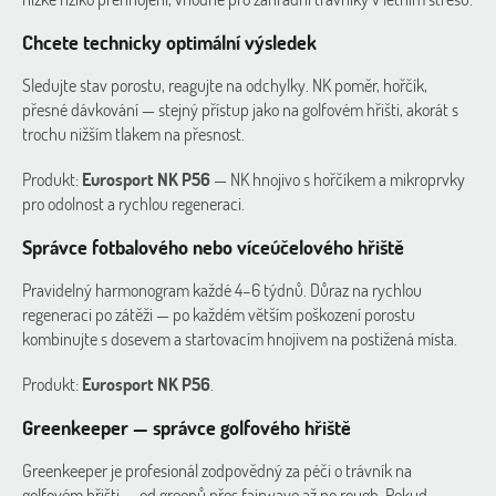
Chcete technicky optimální výsledek
Sledujte stav porostu, reagujte na odchylky. NK poměr, hořčík,
přesné dávkování — stejný přístup jako na golfovém hřišti, akorát s
trochu nižším tlakem na přesnost.
Produkt:
Eurosport NK P56
— NK hnojivo s hořčíkem a mikroprvky
pro odolnost a rychlou regeneraci.
Správce fotbalového nebo víceúčelového hřiště
Pravidelný harmonogram každé 4–6 týdnů. Důraz na rychlou
regeneraci po zátěži — po každém větším poškození porostu
kombinujte s dosevem a startovacím hnojivem na postižená místa.
Produkt:
Eurosport NK P56
.
Greenkeeper — správce golfového hřiště
Greenkeeper je profesionál zodpovědný za péči o trávník na
golfovém hřišti — od greenů přes fairwaye až po rough. Pokud