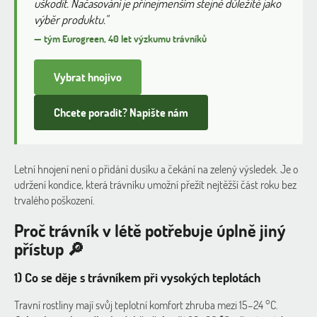
uškodit. Načasování je přinejmenším stejně důležité jako
výběr produktu."
— tým Eurogreen, 40 let výzkumu trávníků
Vybrat hnojivo
Chcete poradit? Napište nám
Letní hnojení není o přidání dusíku a čekání na zelený výsledek. Je o
udržení kondice, která trávníku umožní přežít nejtěžší část roku bez
trvalého poškození.
Proč trávník v létě potřebuje úplně jiný
přístup 🔎
1) Co se děje s trávníkem při vysokých teplotách
Travní rostliny mají svůj teplotní komfort zhruba mezi 15–24 °C.