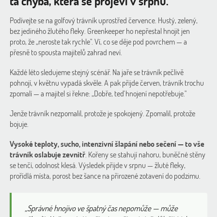
ta chyba, která se projeví v srpnu.
Podívejte se na golfový trávník uprostřed července. Hustý, zelený,
bez jediného žlutého fleky. Greenkeeper ho nepřestal hnojit jen
proto, že „neroste tak rychle". Ví, co se děje pod povrchem — a
přesně to spousta majitelů zahrad neví.
Každé léto sledujeme stejný scénář. Na jaře se trávník pečlivě
pohnojí, v květnu vypadá skvěle. A pak přijde červen, trávník trochu
zpomalí — a majitel si řekne: „Dobře, teď hnojení nepotřebuje."
Jenže trávník nezpomalil, protože je spokojený. Zpomalil, protože
bojuje.
Vysoké teploty, sucho, intenzivní šlapání nebo sečení — to vše
trávník oslabuje zevnitř
. Kořeny se stahují nahoru, buněčné stěny
se tenčí, odolnost klesá. Výsledek přijde v srpnu — žluté fleky,
prořídlá místa, porost bez šance na přirozené zotavení do podzimu.
„Správné hnojivo ve špatný čas nepomůže — může