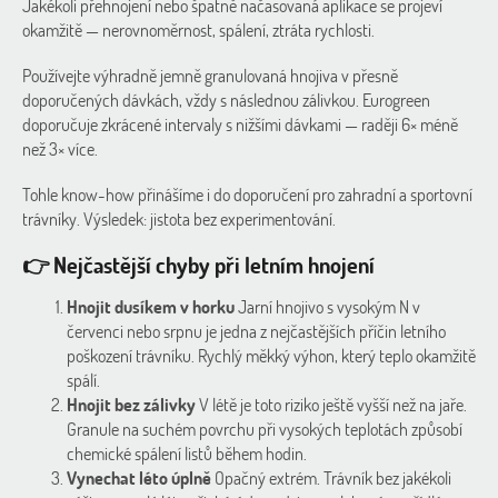
Jakékoli přehnojení nebo špatně načasovaná aplikace se projeví
okamžitě — nerovnoměrnost, spálení, ztráta rychlosti.
Používejte výhradně jemně granulovaná hnojiva v přesně
doporučených dávkách, vždy s následnou zálivkou. Eurogreen
doporučuje zkrácené intervaly s nižšími dávkami — raději 6× méně
než 3× více.
Tohle know-how přinášíme i do doporučení pro zahradní a sportovní
trávníky. Výsledek: jistota bez experimentování.
👉 Nejčastější chyby při letním hnojení
Hnojit dusíkem v horku
Jarní hnojivo s vysokým N v
červenci nebo srpnu je jedna z nejčastějších příčin letního
poškození trávníku. Rychlý měkký výhon, který teplo okamžitě
spálí.
Hnojit bez zálivky
V létě je toto riziko ještě vyšší než na jaře.
Granule na suchém povrchu při vysokých teplotách způsobí
chemické spálení listů během hodin.
Vynechat léto úplně
Opačný extrém. Trávník bez jakékoli