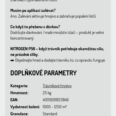
Musím po aplikaci zalévat?
Ano. Zalévání aktivuje hnojivo a zabraňuje popálení listů.
Co když to přeženu s dávkou?
Dodržujte dávkování. I malé množství stačí – produkt je velmi
koncentrovaný.
NITROGEN P56 – když trávník potřebuje okamžitou sílu,
ne prázdné sliby.
➡️
Objednejte hned a dodejte trávníku to, co opravdu funguje.
DOPLŇKOVÉ PARAMETRY
Kategorie
:
Trávníkové hnojivo
Hmotnost
:
25 kg
EAN
:
4009269123846
Vydatnost balení
:
1000 - 1250 m²
Granulace
:
Standard