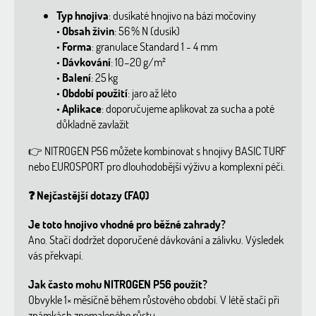
Typ hnojiva
: dusíkaté hnojivo na bázi močoviny
•
Obsah živin
: 56 % N (dusík)
•
Forma
: granulace Standard 1 - 4 mm
•
Dávkování
: 10–20 g/m²
•
Balení
: 25 kg
•
Období použití
: jaro až léto
•
Aplikace
: doporučujeme aplikovat za sucha a poté
důkladně zavlažit
👉
NITROGEN P56 můžete kombinovat s hnojivy BASIC TURF
nebo EUROSPORT pro dlouhodobější výživu a komplexní péči.
❓
Nejčastější dotazy (FAQ)
Je toto hnojivo vhodné pro běžné zahrady?
Ano. Stačí dodržet doporučené dávkování a zálivku. Výsledek
vás překvapí.
Jak často mohu NITROGEN P56 použít?
Obvykle 1× měsíčně během růstového období. V létě stačí při
známkách zpomaleného růstu.