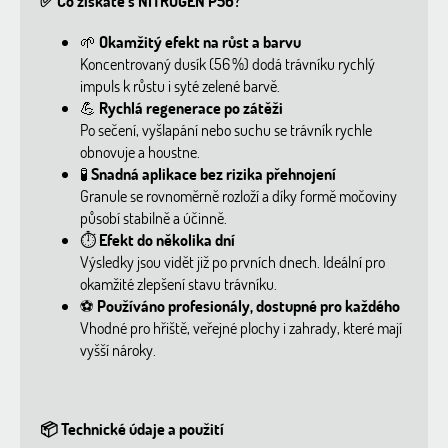
✅
Co získáte s NITROGEN P56?
🌱
Okamžitý efekt na růst a barvu
Koncentrovaný dusík (56 %) dodá trávníku rychlý
impuls k růstu i syté zelené barvě.
💪
Rychlá regenerace po zátěži
Po sečení, vyšlapání nebo suchu se trávník rychle
obnovuje a houstne.
🧪
Snadná aplikace bez rizika přehnojení
Granule se rovnoměrně rozloží a díky formě močoviny
působí stabilně a účinně.
⏱️
Efekt do několika dní
Výsledky jsou vidět již po prvních dnech. Ideální pro
okamžité zlepšení stavu trávníku.
⚽
Používáno profesionály, dostupné pro každého
Vhodné pro hřiště, veřejné plochy i zahrady, které mají
vyšší nároky.
📦
Technické údaje a použití