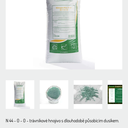
0,0
z
5
hvězdiček.
N 44 - 0 - 0 - trávníkové hnojivo s dlouhodobě působícím dusíkem.