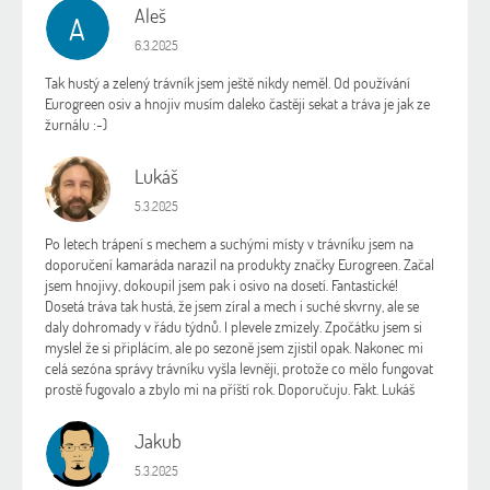
Aleš
A
Hodnocení obchodu je 5 z 5 hvězdiček.
6.3.2025
Tak hustý a zelený trávník jsem ještě nikdy neměl. Od používání
Eurogreen osiv a hnojiv musím daleko častěji sekat a tráva je jak ze
žurnálu :-)
Lukáš
L
Hodnocení obchodu je 5 z 5 hvězdiček.
5.3.2025
Po letech trápení s mechem a suchými místy v trávníku jsem na
doporučení kamaráda narazil na produkty značky Eurogreen. Začal
jsem hnojivy, dokoupil jsem pak i osivo na dosetí. Fantastické!
Dosetá tráva tak hustá, že jsem zíral a mech i suché skvrny, ale se
daly dohromady v řádu týdnů. I plevele zmizely. Zpočátku jsem si
myslel že si připlácím, ale po sezoně jsem zjistil opak. Nakonec mi
celá sezóna správy trávníku vyšla levněji, protože co mělo fungovat
prostě fugovalo a zbylo mi na příští rok. Doporučuju. Fakt. Lukáš
Jakub
J
Hodnocení obchodu je 5 z 5 hvězdiček.
5.3.2025