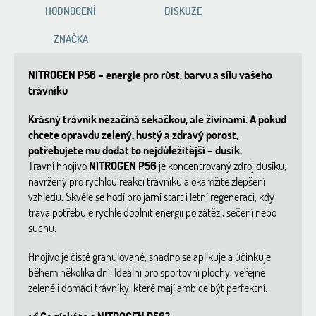
HODNOCENÍ
DISKUZE
ZNAČKA
NITROGEN P56 – energie pro růst, barvu a sílu vašeho
trávníku
Krásný trávník nezačíná sekačkou, ale živinami. A pokud
chcete opravdu zelený, hustý a zdravý porost,
potřebujete mu dodat to nejdůležitější – dusík.
Travní hnojivo
NITROGEN P56
je koncentrovaný zdroj dusíku,
navržený pro rychlou reakci trávníku a okamžité zlepšení
vzhledu. Skvěle se hodí pro jarní start i letní regeneraci, kdy
tráva potřebuje rychle doplnit energii po zátěži, sečení nebo
suchu.
Hnojivo je čistě granulované, snadno se aplikuje a účinkuje
během několika dní. Ideální pro sportovní plochy, veřejné
zeleně i domácí trávníky, které mají ambice být perfektní.