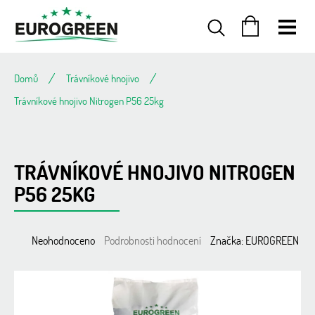
Přejít
na
obsah
NÁKUPNÍ
KOŠÍK
Domů
Trávníkové hnojivo
Trávníkové hnojivo Nitrogen P56 25kg
TRÁVNÍKOVÉ HNOJIVO NITROGEN
P56 25KG
Průměrné
Neohodnoceno
Podrobnosti hodnocení
Značka:
EUROGREEN
hodnocení
produktu
je