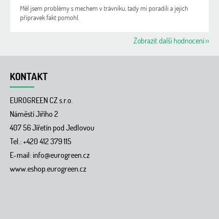
Měl jsem problémy s mechem v trávníku, tady mi poradili a jejich
přípravek fakt pomohl.
Zobrazit další hodnocení
Z
á
KONTAKT
p
a
EUROGREEN CZ s.r.o.
t
í
Náměstí Jiřího 2
407 56 Jířetín pod Jedlovou
Tel.: +420 412 379 115
E-mail:
info@eurogreen.cz
www.eshop.eurogreen.cz