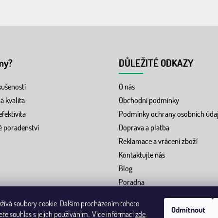
my?
DŮLEŽITÉ ODKAZY
kušeností
O nás
 kvalita
Obchodní podmínky
fektivita
Podmínky ochrany osobních úda
 poradenství
Doprava a platba
Reklamace a vrácení zboží
Kontaktujte nás
Blog
Poradna
žívá soubory cookie. Dalším procházením tohoto
Odmítnout
te souhlas s jejich používáním.. Více informací
zde
.