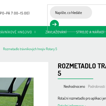
RÁVNÍKOVÉ HNOJIVO
ZAVLAŽOVÁNÍ
STROJE A NÁŘADÍ
Rozmetadlo trávníkových hnojiv Rotary 5
ROZMETADLO TR
5
Průměrné
Neohodnoceno
Podrobnosti
hodnocení
produktu
Rotační rozmetadlo pro aplikaci j
je
Detailní informace