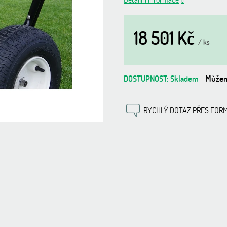
0,0
z
5
18 501 Kč
hvězdiček.
/ ks
Měrná
cena:
Můžem
Skladem
RYCHLÝ DOTAZ PŘES FOR