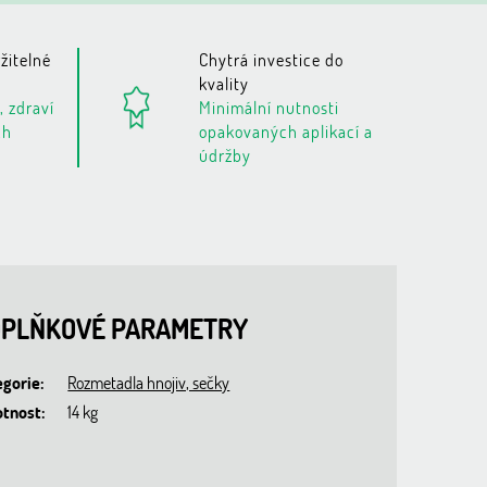
žitelné
Chytrá investice do
kvality
, zdraví
Minimální nutnosti
ch
opakovaných aplikací a
údržby
PLŇKOVÉ PARAMETRY
egorie
:
Rozmetadla hnojiv, sečky
tnost
:
14 kg