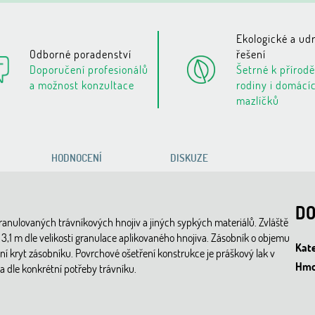
Ekologické a udr
Odborné poradenství
řešení
Doporučení profesionálů
Šetrné k přírodě
a možnost konzultace
rodiny i domácí
mazlíčků
HODNOCENÍ
DISKUZE
DO
granulovaných trávníkových hnojiv a jiných sypkých materiálů. Zvláště
ž 3,1 m dle velikosti granulace aplikovaného hnojiva. Zásobník o objemu
Kat
ní kryt zásobníku. Povrchové ošetření konstrukce je práškový lak v
Hmo
va dle konkrétní potřeby trávníku.