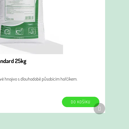
andard 25kg
vé hnojivo s dlouhodobě působícím hořčíkem.
DO KOŠÍKU
Další
produkt