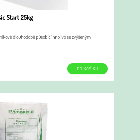
ic Start 25kg
vníkové dlouhodobě působící hnojivo se zvýšeným
DO KOŠÍKU