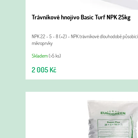
Trávníkové hnojivo Basic Turf NPK 25kg
NPK 22 - 5 - 8 (+2) - NPK trávníkové dlouhodobě působící
mikroprvky
Skladem
(>5 ks)
2 005 Kč