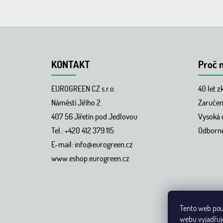
KONTAKT
Proč 
EUROGREEN CZ s.r.o.
40 let z
Náměstí Jiřího 2
Zaručená
407 56 Jířetín pod Jedlovou
Vysoká e
Tel.: +420 412 379 115
Odborné
E-mail:
info@eurogreen.cz
www.eshop.eurogreen.cz
Tento web pou
webu vyjadřuje