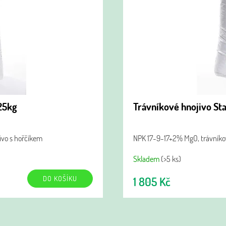
25kg
Trávníkové hnojivo St
ivo s hořčíkem
NPK 17-9-17+2% MgO, trávníko
Skladem
(>5 ks)
DO KOŠÍKU
1 805 Kč