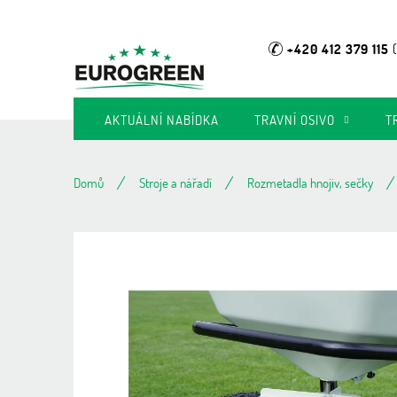
Přejít
na
obsah
+420 412 379 115
AKTUÁLNÍ NABÍDKA
TRAVNÍ OSIVO
T
Domů
Stroje a nářadí
Rozmetadla hnojiv, sečky