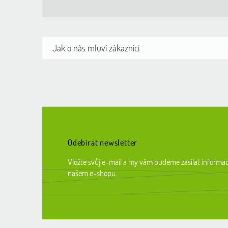
Z
á
p
a
t
Odebírat newsletter
í
Vložte svůj e-mail a my vám budeme zasílat informa
našem e-shopu.