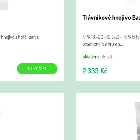
Trávníkové hnojivo Bas
 hnojivo s hořčíkem a
NPK 18 -20 -10 (+2) - NPK trá
obsahem fosforu a s...
Skladem
(>5 ks)
DO KOŠÍKU
2 333 Kč