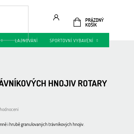
PRÁZDNÝ
NÁKUPNÍ
KOŠÍK
KOŠÍK
LAJNOVÁNÍ
SPORTOVNÍ VYBAVENÍ
AKTUÁLNÍ N
ÁVNÍKOVÝCH HNOJIV ROTARY
 hodnocení
emně i hrubě granulovaných trávníkových hnojiv.