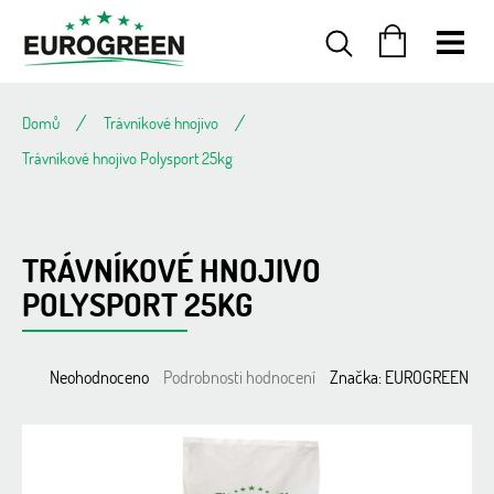
Přejít
na
obsah
NÁKUPNÍ
KOŠÍK
Domů
Trávníkové hnojivo
Trávníkové hnojivo Polysport 25kg
TRÁVNÍKOVÉ HNOJIVO
POLYSPORT 25KG
Průměrné
Neohodnoceno
Podrobnosti hodnocení
Značka:
EUROGREEN
hodnocení
produktu
je