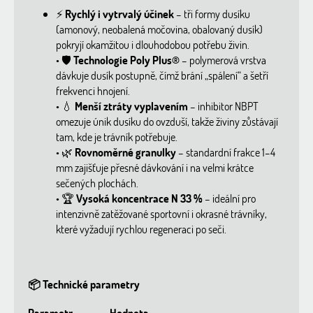
⚡
Rychlý i vytrvalý účinek
– tři formy dusíku
(amonový, neobalená močovina, obalovaný dusík)
pokryjí okamžitou i dlouhodobou potřebu živin.
• 🛡️
Technologie Poly Plus®
– polymerová vrstva
dávkuje dusík postupně, čímž brání „spálení“ a šetří
frekvenci hnojení.
• 💧
Menší ztráty vyplavením
– inhibitor NBPT
omezuje únik dusíku do ovzduší, takže živiny zůstávají
tam, kde je trávník potřebuje.
• 🌿
Rovnoměrné granulky
– standardní frakce 1–4
mm zajišťuje přesné dávkování i na velmi krátce
sečených plochách.
• 🏆
Vysoká koncentrace N 33 %
– ideální pro
intenzivně zatěžované sportovní i okrasné trávníky,
které vyžadují rychlou regeneraci po seči.
📦 Technické parametry
Parametr
Hodnota