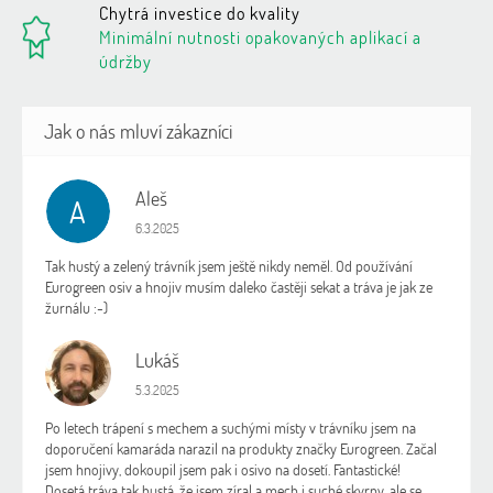
Chytrá investice do kvality
Minimální nutnosti opakovaných aplikací a
údržby
Aleš
A
Hodnocení obchodu je 5 z 5 hvězdiček.
6.3.2025
Tak hustý a zelený trávník jsem ještě nikdy neměl. Od používání
Eurogreen osiv a hnojiv musím daleko častěji sekat a tráva je jak ze
žurnálu :-)
Lukáš
L
Hodnocení obchodu je 5 z 5 hvězdiček.
5.3.2025
Po letech trápení s mechem a suchými místy v trávníku jsem na
doporučení kamaráda narazil na produkty značky Eurogreen. Začal
jsem hnojivy, dokoupil jsem pak i osivo na dosetí. Fantastické!
Dosetá tráva tak hustá, že jsem zíral a mech i suché skvrny, ale se