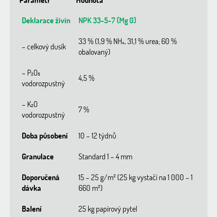
Deklarace živin
NPK 33-5-7 (Mg 0)
33 % (1,9 % NH₄, 31,1 % urea; 60 %
– celkový dusík
obalovaný)
– P₂O₅
4,5 %
vodorozpustný
– K₂O
7 %
vodorozpustný
Doba působení
10 – 12 týdnů
Granulace
Standard 1 – 4 mm
Doporučená
15 – 25 g/m² (25 kg vystačí na 1 000 – 1
dávka
660 m²)
Balení
25 kg papírový pytel