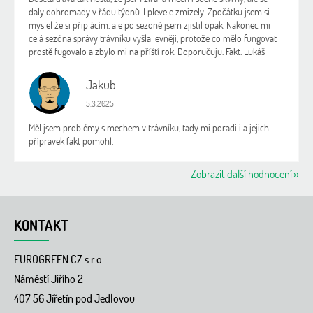
daly dohromady v řádu týdnů. I plevele zmizely. Zpočátku jsem si
myslel že si připlácím, ale po sezoně jsem zjistil opak. Nakonec mi
celá sezóna správy trávníku vyšla levněji, protože co mělo fungovat
prostě fugovalo a zbylo mi na příští rok. Doporučuju. Fakt. Lukáš
Jakub
J
Hodnocení obchodu je 5 z 5 hvězdiček.
5.3.2025
Měl jsem problémy s mechem v trávníku, tady mi poradili a jejich
přípravek fakt pomohl.
Zobrazit další hodnocení
Z
á
KONTAKT
p
a
EUROGREEN CZ s.r.o.
t
í
Náměstí Jiřího 2
407 56 Jířetín pod Jedlovou