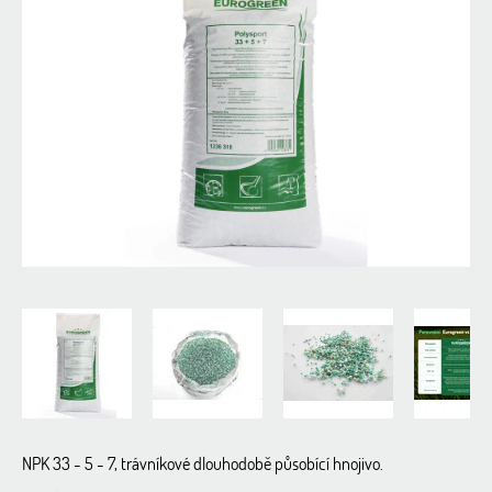
0,0
z
5
hvězdiček.
NPK 33 - 5 - 7, trávníkové dlouhodobě působící hnojivo.