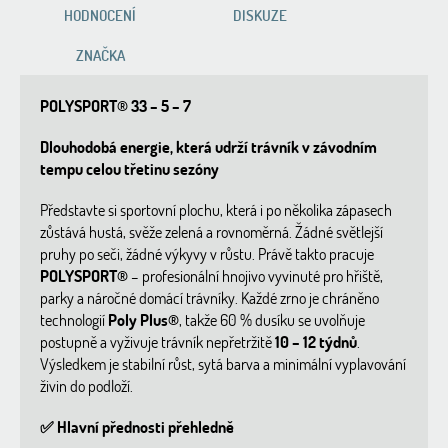
HODNOCENÍ
DISKUZE
ZNAČKA
POLYSPORT® 33 – 5 – 7
Dlouhodobá energie, která udrží trávník v závodním
tempu celou třetinu sezóny
Představte si sportovní plochu, která i po několika zápasech
zůstává hustá, svěže zelená a rovnoměrná. Žádné světlejší
pruhy po seči, žádné výkyvy v růstu. Právě takto pracuje
POLYSPORT®
– profesionální hnojivo vyvinuté pro hřiště,
parky a náročné domácí trávníky. Každé zrno je chráněno
technologií
Poly Plus®
, takže 60 % dusíku se uvolňuje
postupně a vyživuje trávník nepřetržitě
10 – 12 týdnů
.
Výsledkem je stabilní růst, sytá barva a minimální vyplavování
živin do podloží.
✅ Hlavní přednosti přehledně