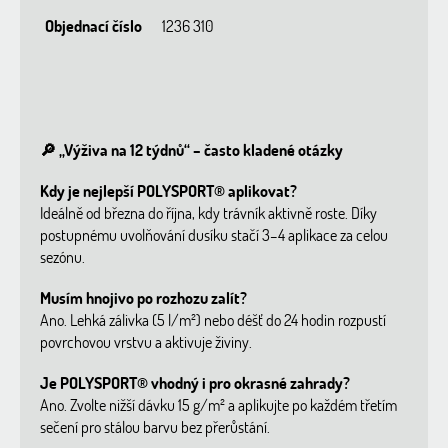
Objednací číslo
1236 310
🔎 „Výživa na 12 týdnů“ – často kladené otázky
Kdy je nejlepší POLYSPORT® aplikovat?
Ideálně od března do října, kdy trávník aktivně roste. Díky
postupnému uvolňování dusíku stačí 3–4 aplikace za celou
sezónu.
Musím hnojivo po rozhozu zalít?
Ano. Lehká zálivka (5 l/m²) nebo déšť do 24 hodin rozpustí
povrchovou vrstvu a aktivuje živiny.
Je POLYSPORT® vhodný i pro okrasné zahrady?
Ano. Zvolte nižší dávku 15 g/m² a aplikujte po každém třetím
sečení pro stálou barvu bez přerůstání.