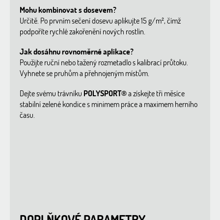
Mohu kombinovat s dosevem?
Určitě. Po prvním sečení dosevu aplikujte 15 g/m², čímž
podpoříte rychlé zakořenění nových rostlin.
Jak dosáhnu rovnoměrné aplikace?
Použijte ruční nebo tažený rozmetadlo s kalibrací průtoku.
Vyhnete se pruhům a přehnojeným místům.
Dejte svému trávníku
POLYSPORT®
a získejte tři měsíce
stabilní zelené kondice s minimem práce a maximem herního
času.
DOPLŇKOVÉ PARAMETRY