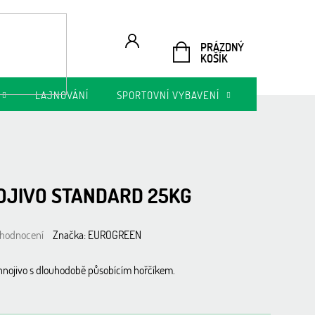
PRÁZDNÝ
NÁKUPNÍ
KOŠÍK
KOŠÍK
LAJNOVÁNÍ
SPORTOVNÍ VYBAVENÍ
AKTUÁLNÍ N
OJIVO STANDARD 25KG
 hodnocení
Značka:
EUROGREEN
hnojivo s dlouhodobě působícím hořčíkem.