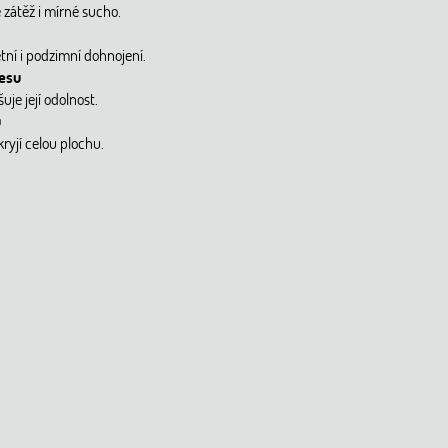
 zátěž i mírné sucho.
letní i podzimní dohnojení.
resu
je její odolnost.
ů
ryjí celou plochu.