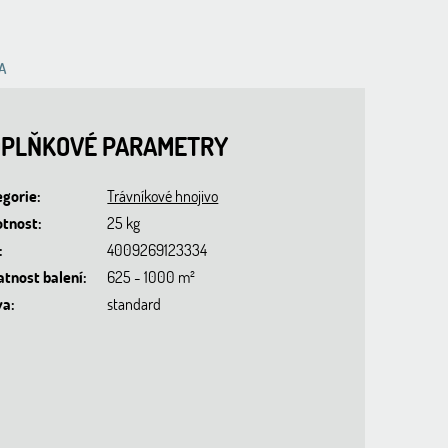
A
PLŇKOVÉ PARAMETRY
egorie
:
Trávníkové hnojivo
tnost
:
25 kg
:
4009269123334
atnost balení
:
625 - 1000 m²
va
:
standard