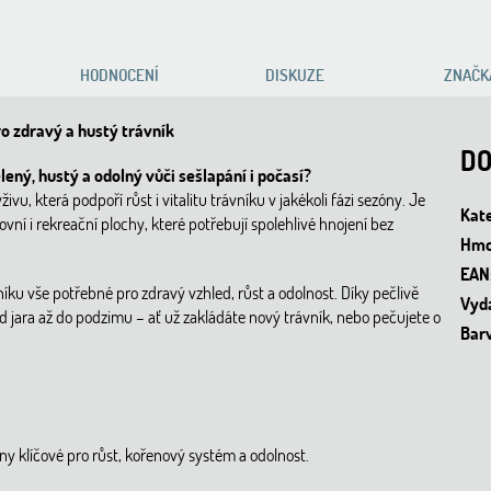
HODNOCENÍ
DISKUZE
ZNAČK
o zdravý a hustý trávník
DO
ený, hustý a odolný vůči sešlapání i počasí?
vu, která podpoří růst i vitalitu trávníku v jakékoli fázi sezóny. Je
Kat
ovní i rekreační plochy, které potřebují spolehlivé hnojení bez
Hmo
EAN
níku vše potřebné pro zdravý vzhled, růst a odolnost. Díky pečlivě
Vyd
d jara až do podzimu – ať už zakládáte nový trávník, nebo pečujete o
Bar
viny klíčové pro růst, kořenový systém a odolnost.