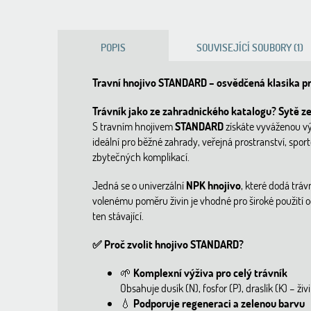
POPIS
SOUVISEJÍCÍ SOUBORY (1)
Travní hnojivo STANDARD – osvědčená klasika pr
Trávník jako ze zahradnického katalogu? Sytě zel
S travním hnojivem
STANDARD
získáte vyváženou výži
ideální pro běžné zahrady, veřejná prostranství, sport
zbytečných komplikací.
Jedná se o univerzální
NPK hnojivo
, které dodá tráv
volenému poměru živin je vhodné pro široké použití o
ten stávající.
✅
Proč zvolit hnojivo STANDARD?
🌱
Komplexní výživa pro celý trávník
Obsahuje dusík (N), fosfor (P), draslík (K) – ži
💧
Podporuje regeneraci a zelenou barvu