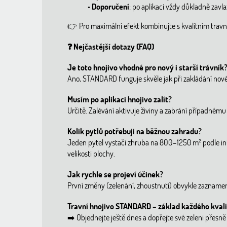
•
Doporučení
: po aplikaci vždy důkladně zavla
👉
Pro maximální efekt kombinujte s kvalitním trav
❓
Nejčastější dotazy (FAQ)
Je toto hnojivo vhodné pro nový i starší trávník
Ano, STANDARD funguje skvěle jak při zakládání nového
Musím po aplikaci hnojivo zalít?
Určitě. Zalévání aktivuje živiny a zabrání případnému 
Kolik pytlů potřebuji na běžnou zahradu?
Jeden pytel vystačí zhruba na 800–1250 m² podle in
velikosti plochy.
Jak rychle se projeví účinek?
První změny (zelenání, zhoustnutí) obvykle zaznamená
Travní hnojivo STANDARD – základ každého kvali
➡️
Objednejte ještě dnes a dopřejte své zeleni přesně 