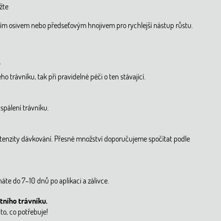
žte
ním osivem nebo předseťovým hnojivem pro rychlejší nástup růstu.
?
 trávníku, tak při pravidelné péči o ten stávající.
spálení trávníku.
tenzity dávkování. Přesné množství doporučujeme spočítat podle
te do 7–10 dnů po aplikaci a zálivce.
tního trávníku.
to, co potřebuje!