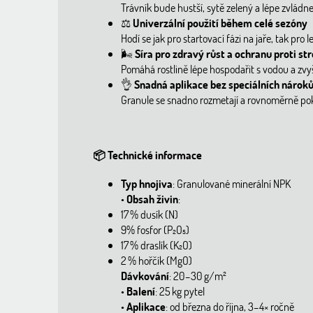
Trávník bude hustší, sytě zelený a lépe zvládne
⚖️
Univerzální použití během celé sezóny
Hodí se jak pro startovací fázi na jaře, tak pro 
🌬️
Síra pro zdravý růst a ochranu proti st
Pomáhá rostlině lépe hospodařit s vodou a zvyšu
👌
Snadná aplikace bez speciálních nárok
Granule se snadno rozmetají a rovnoměrně pok
📦
Technické informace
Typ hnojiva
: Granulované minerální NPK
•
Obsah živin
:
17 % dusík (N)
9% fosfor (P₂O₅)
17 % draslík (K₂O)
2 % hořčík (MgO)
Dávkování
: 20–30 g/m²
•
Balení
: 25 kg pytel
•
Aplikace
: od března do října, 3–4× ročně