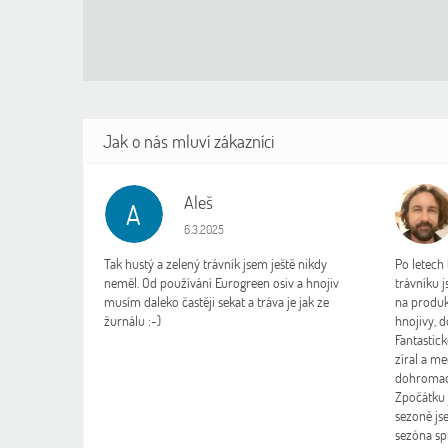
Aleš
A
L
Hodnocení obchodu je 5 z 5 hvězdiček.
6.3.2025
Tak hustý a zelený trávník jsem ještě nikdy
Po letech
neměl. Od používání Eurogreen osiv a hnojiv
trávníku 
musím daleko častěji sekat a tráva je jak ze
na produk
žurnálu :-)
hnojivy, d
Fantastick
zíral a me
dohromady
Zpočátku j
sezoně jse
sezóna spr