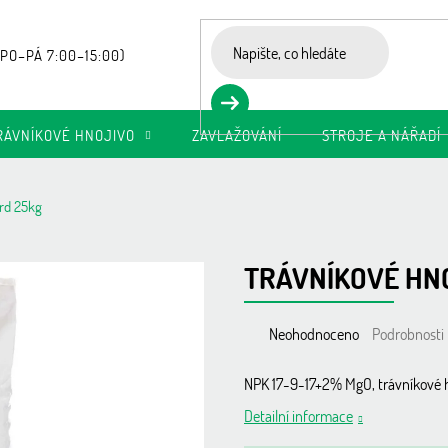
RÁVNÍKOVÉ HNOJIVO
ZAVLAŽOVÁNÍ
STROJE A NÁŘADÍ
ard 25kg
TRÁVNÍKOVÉ HN
Průměrné
Neohodnoceno
Podrobnosti
hodnocení
produktu
NPK 17-9-17+2% MgO, trávníkové 
je
Detailní informace
0,0
z