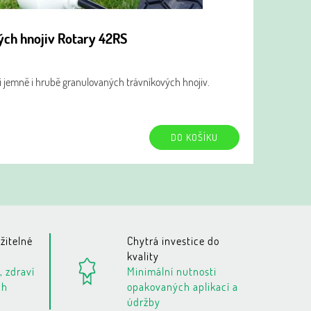
ch hnojiv Rotary 42RS
i jemně i hrubě granulovaných trávníkových hnojiv.
DO KOŠÍKU
žitelné
Chytrá investice do
kvality
, zdraví
Minimální nutnosti
ch
opakovaných aplikací a
údržby