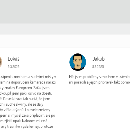
Lukáš
Jakub
J
Hodnocení obchodu je 5 z 5 hvězdiček.
Hodnocení obchodu je 5 
5.3.2025
5.3.2025
 trápení s mechem a suchými místy v
Měl jsem problémy s mechem v trávníku
jsem na doporučení kamaráda narazil
mi poradili a jejich přípravek fakt pomo
ty značky Eurogreen. Začal jsem
okoupil jsem pak i osivo na dosetí.
é! Dosetá tráva tak hustá, že jsem
ch i suché skvrny, ale se daly
 v řádu týdnů. I plevele zmizely.
sem si myslel že si připlácím, ale po
m zjistil opak. Nakonec mi celá
ávy trávníku vyšla levněji, protože